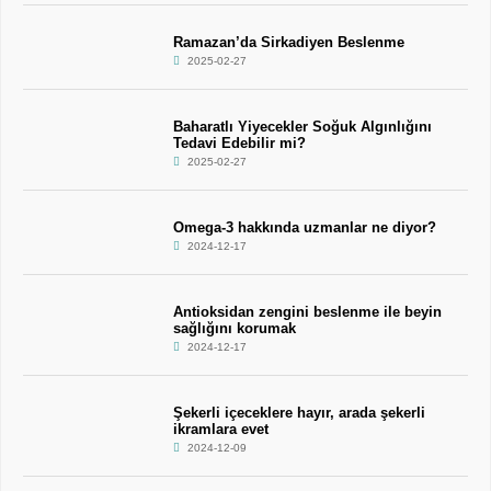
Ramazan’da Sirkadiyen Beslenme
2025-02-27
Baharatlı Yiyecekler Soğuk Algınlığını
Tedavi Edebilir mi?
2025-02-27
Omega-3 hakkında uzmanlar ne diyor?
2024-12-17
Antioksidan zengini beslenme ile beyin
sağlığını korumak
2024-12-17
Şekerli içeceklere hayır, arada şekerli
ikramlara evet
2024-12-09