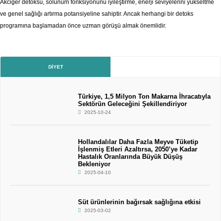
Akciğer detoksu, solunum fonksiyonunu iyileştirme, enerji seviyelerini yükseltme
ve genel sağlığı artırma potansiyeline sahiptir. Ancak herhangi bir detoks
programına başlamadan önce uzman görüşü almak önemlidir.
DIYET
Türkiye, 1,5 Milyon Ton Makarna İhracatıyla
Sektörün Geleceğini Şekillendiriyor
2025-10-24
Hollandalılar Daha Fazla Meyve Tüketip
İşlenmiş Etleri Azaltırsa, 2050’ye Kadar
Hastalık Oranlarında Büyük Düşüş
Bekleniyor
2025-04-10
Süt ürünlerinin bağırsak sağlığına etkisi
2025-03-02