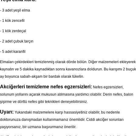
- 3 adet yeşil elma
- 1 kök zencefil
- 1 kök zerdeçal
- 2 adet çubuk tarçın
- 5 adet karanfil
Elmaları çekirdekleri temizlenmiş olarak dörde bölün. Diğer malzemeleri ekleyerek
kaynatın ve 5 dakika kaynadıktan sonra kavanozlara doldurun. Bu karışımı 2 buçuk
ay boyunca sabah-akşam bir bardak olarak tüketin.
Akciğerleri temizleme nefes egzersizleri:
Nefes egzersizleri,
solunum yollarını açarak mukusun atılmasına yardımcı olabilir. Derin nefes, balon
şişirme ve dörtlü nefes gibi teknikleri deneyebilirsiniz.
Uyarı:
Yukarıdaki malzemelere karşı hassasiyetiniz olabilir, bu nedenle
doktorunuza danışmadan kullanmamanız önemlidir. Ciddi akciğer sorunları
yaşıyorsanız, bir uzmana başvurmanız önerilir.