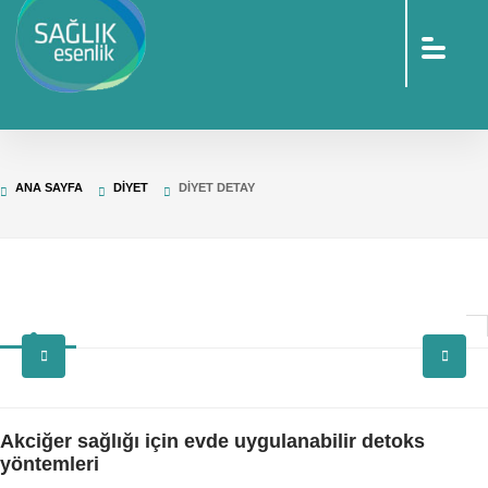
sohbet
islami
sohbetler
omegle
tv
türk
sohbet
islami
sohbet
elektronik
ANA SAYFA
DIYET
DIYET DETAY
sigara
baskılı
poşet
baskılı
poşet
cinsel
sohbet
Akciğer sağlığı için evde uygulanabilir detoks
yöntemleri