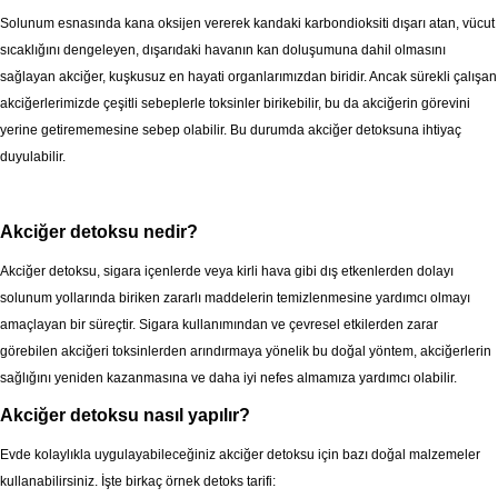
Solunum esnasında kana oksijen vererek kandaki karbondioksiti dışarı atan, vücut
sıcaklığını dengeleyen, dışarıdaki havanın kan doluşumuna dahil olmasını
sağlayan akciğer, kuşkusuz en hayati organlarımızdan biridir. Ancak sürekli çalışan
akciğerlerimizde çeşitli sebeplerle toksinler birikebilir, bu da akciğerin görevini
yerine getirememesine sebep olabilir. Bu durumda akciğer detoksuna ihtiyaç
duyulabilir.
Akciğer detoksu nedir?
Akciğer detoksu, sigara içenlerde veya kirli hava gibi dış etkenlerden dolayı
solunum yollarında biriken zararlı maddelerin temizlenmesine yardımcı olmayı
amaçlayan bir süreçtir. Sigara kullanımından ve çevresel etkilerden zarar
görebilen akciğeri toksinlerden arındırmaya yönelik bu doğal yöntem, akciğerlerin
sağlığını yeniden kazanmasına ve daha iyi nefes almamıza yardımcı olabilir.
Akciğer detoksu nasıl yapılır?
Evde kolaylıkla uygulayabileceğiniz akciğer detoksu için bazı doğal malzemeler
kullanabilirsiniz. İşte birkaç örnek detoks tarifi: