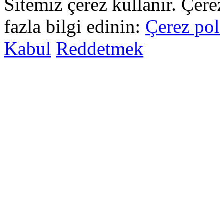
Sitemiz çerez kullanır. Çer
fazla bilgi edinin:
Çerez pol
Kabul
Reddetmek
sohbet
islami
sohbetler
omegle
tv
türk
sohbet
islami
sohbet
elektronik
sigara
baskılı
poşet
baskılı
poşet
cinsel
sohbet