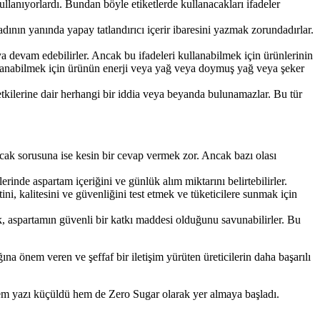
kullanıyorlardı. Bundan böyle etiketlerde kullanacakları ifadeler
dının yanında yapay tatlandırıcı içerir ibaresini yazmak zorundadırlar.
maya devam edebilirler. Ancak bu ifadeleri kullanabilmek için ürünlerinin
llanabilmek için ürünün enerji veya yağ veya doymuş yağ veya şeker
 etkilerine dair herhangi bir iddia veya beyanda bulunamazlar. Bu tür
ayacak sorusuna ise kesin bir cevap vermek zor. Ancak bazı olası
lerinde aspartam içeriğini ve günlük alım miktarını belirtebilirler.
ini, kalitesini ve güvenliğini test etmek ve tüketicilere sunmak için
k, aspartamın güvenli bir katkı maddesi olduğunu savunabilirler. Bu
na önem veren ve şeffaf bir iletişim yürüten üreticilerin daha başarılı
hem yazı küçüldü hem de Zero Sugar olarak yer almaya başladı.