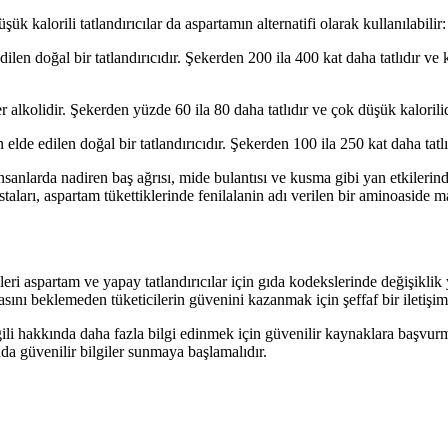
ük kalorili tatlandırıcılar da aspartamın alternatifi olarak kullanılabilir:
ilen doğal bir tatlandırıcıdır. Şekerden 200 ila 400 kat daha tatlıdır ve
 alkolidir. Şekerden yüzde 60 ila 80 daha tatlıdır ve çok düşük kalorili
lde edilen doğal bir tatlandırıcıdır. Şekerden 100 ila 250 kat daha tatlı
anlarda nadiren baş ağrısı, mide bulantısı ve kusma gibi yan etkilerinden
astaları, aspartam tükettiklerinde fenilalanin adı verilen bir aminoaside ma
eri aspartam ve yapay tatlandırıcılar için gıda kodekslerinde değişiklik
sını beklemeden tüketicilerin güvenini kazanmak için şeffaf bir iletişim
ile ilgili hakkında daha fazla bilgi edinmek için güvenilir kaynaklara b
nda güvenilir bilgiler sunmaya başlamalıdır.