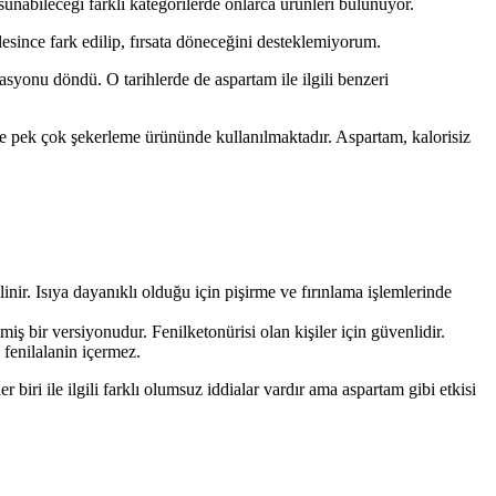
nabileceği farklı kategorilerde onlarca ürünleri bulunuyor.
lesince fark edilip, fırsata döneceğini desteklemiyorum.
syonu döndü. O tarihlerde de aspartam ile ilgili benzeri
 ve pek çok şekerleme ürününde kullanılmaktadır. Aspartam, kalorisiz
nir. Isıya dayanıklı olduğu için pişirme ve fırınlama işlemlerinde
iş bir versiyonudur. Fenilketonürisi olan kişiler için güvenlidir.
 fenilalanin içermez.
r biri ile ilgili farklı olumsuz iddialar vardır ama aspartam gibi etkisi