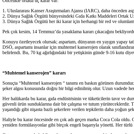
Öncelikle ortada üç karar var:
1. Uluslararası Kanser Araştırmaları Ajansı (IARC), daha önceden a
2. Dünya Sağlık Örgütü bünyesindeki Gıda Katkı Maddeleri Ortak Uz
3. Dünya Sağlık Örgütü her iki karar için herhangi bir red ve olumlam
Pek çok kesim, 14 Temmuz’da yasaklama kararı çıkacağını bekliyord
Konuyu özetleyecek olursak; aspartam, dünyanın en yaygın yapay tatland
DSÖ, aspartamı insanlar için muhtemel kanserojen olarak sınıflandırar
belirlendi. Bu, 70 kg ağırlığındaki bir yetişkinin günde 9-16 kutu diye
“Muhtemel kanserojen” kararı
Sonuçta “Muhtemel kanserojen “ tanımı en baskın görünen durumdur. Ve tü
şeker algısı konusunda doğru bir bilgi edinilmiş olur. Uzun vadede hem
Her halükarda bu karar, gıda endüstrisinin ve tüketicilerin tavır ve dur
güvenli ürün sunduklarına dair bir çalışma ve tutum yürüteceklerdir. Tü
yaşandığı gibi nişasta bazlı şekerlere verilen tepkilerin daha yoğun 
Haliyle bu karar öncesinde en çok adı geçen marka Coca Cola oldu. Coca
yeniden formülasyonlar gibi birçok engeli başarıyla yönetti. Her tür