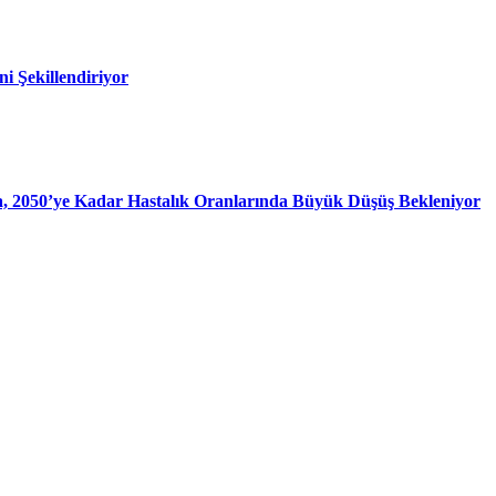
i Şekillendiriyor
rsa, 2050’ye Kadar Hastalık Oranlarında Büyük Düşüş Bekleniyor