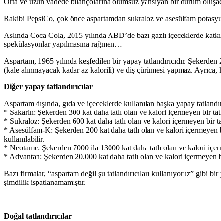
Orta ve uzun vadede bilançolarına olumsuz yansıyan bir durum oluşaca
Rakibi PepsiCo, çok önce aspartamdan sukraloz ve asesülfam potasyum ka
Aslında Coca Cola, 2015 yılında ABD’de bazı gazlı içeceklerde katkı m
spekülasyonlar yapılmasına rağmen…
Aspartam, 1965 yılında keşfedilen bir yapay tatlandırıcıdır. Şekerden 
(kale alınmayacak kadar az kalorili) ve diş çürümesi yapmaz. Ayrıca, k
Diğer yapay tatlandırıcılar
Aspartam dışında, gıda ve içeceklerde kullanılan başka yapay tatlandırı
* Sakarin: Şekerden 300 kat daha tatlı olan ve kalori içermeyen bir tat
* Sukraloz: Şekerden 600 kat daha tatlı olan ve kalori içermeyen bir ta
* Asesülfam-K: Şekerden 200 kat daha tatlı olan ve kalori içermeyen bi
kullanılabilir.
* Neotame: Şekerden 7000 ila 13000 kat daha tatlı olan ve kalori içerme
* Advantan: Şekerden 20.000 kat daha tatlı olan ve kalori içermeyen bi
Bazı firmalar, “aspartam değil şu tatlandırıcıları kullanıyoruz” gibi bir 
şimdilik ispatlanamamıştır.
Doğal tatlandırıcılar