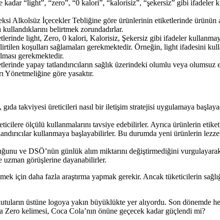
 kadar “light”, “zero”, “0 kalori”, “kalorisiz”, “şekersiz” gibi ifadeler 
eksi Alkolsüz İçecekler Tebliğine göre ürünlerinin etiketlerinde ürünün a
 kullandıklarını belirtmek zorundadırlar.
ketlerinde light, Zero, 0 kalori, Kalorisiz, Şekersiz gibi ifadeler kullan
tilen koşulları sağlamaları gerekmektedir. Örneğin, light ifadesini ku
olması gerekmektedir.
iketlerinde yapay tatlandırıcıların sağlık üzerindeki olumlu veya olumsuz
ı Yönetmeliğine göre yasaktır.
 gıda takviyesi üreticileri nasıl bir iletişim stratejisi uygulamaya başl
ticilere ölçülü kullanmalarını tavsiye edebilirler. Ayrıca ürünlerin etiket
landırıcılar kullanmaya başlayabilirler. Bu durumda yeni ürünlerin lezzet
olduğunu ve DSÖ’nün günlük alım miktarını değiştirmediğini vurgulayara
e uzman görüşlerine dayanabilirler.
ek için daha fazla araştırma yapmak gerekir. Ancak tüketicilerin sağlığı
, kutuların üstüne logoya yakın büyüklükte yer alıyordu. Son dönemde 
sa Zero kelimesi, Coca Cola’nın önüne geçecek kadar güçlendi mi?