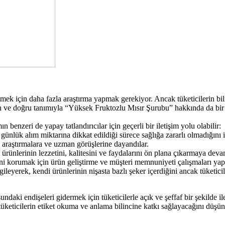
ek için daha fazla araştırma yapmak gerekiyor. Ancak tüketicilerin bili
ın ve doğru tanımıyla “Yüksek Fruktozlu Mısır Şurubu” hakkında da bir 
n benzeri de yapay tatlandırıcılar için geçerli bir iletişim yolu olabilir:
ve günlük alım miktarına dikkat edildiği sürece sağlığa zararlı olmadığı
 araştırmalara ve uzman görüşlerine dayandılar.
ndi ürünlerinin lezzetini, kalitesini ve faydalarını ön plana çıkarmaya d
ni korumak için ürün geliştirme ve müşteri memnuniyeti çalışmaları yapt
ergileyerek, kendi ürünlerinin nişasta bazlı şeker içerdiğini ancak tüketici
usundaki endişeleri gidermek için tüketicilerle açık ve şeffaf bir şekilde 
tüketicilerin etiket okuma ve anlama bilincine katkı sağlayacağını düş