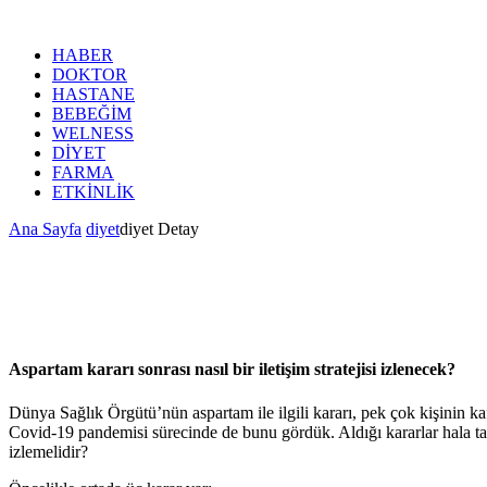
HABER
DOKTOR
HASTANE
BEBEĞİM
WELNESS
DİYET
FARMA
ETKİNLİK
Ana Sayfa
diyet
diyet Detay
Aspartam kararı sonrası nasıl bir iletişim stratejisi izlenecek?
Dünya Sağlık Örgütü’nün aspartam ile ilgili kararı, pek çok kişinin ka
Covid-19 pandemisi sürecinde de bunu gördük. Aldığı kararlar hala tartı
izlemelidir?