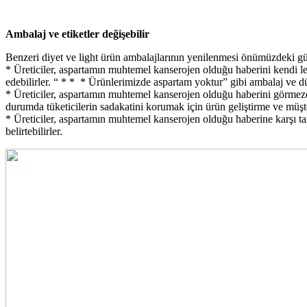
Ambalaj ve etiketler değişebilir
Benzeri diyet ve light ürün ambalajlarının yenilenmesi önümüzdeki günle
* Üreticiler, aspartamın muhtemel kanserojen olduğu haberini kendi leh
edebilirler. “ * * * Ürünlerimizde aspartam yoktur” gibi ambalaj ve d
* Üreticiler, aspartamın muhtemel kanserojen olduğu haberini görmezde
durumda tüketicilerin sadakatini korumak için ürün geliştirme ve müşte
* Üreticiler, aspartamın muhtemel kanserojen olduğu haberine karşı tara
belirtebilirler.