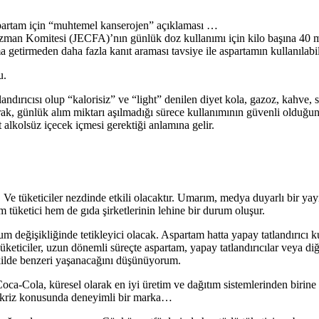
spartam için “muhtemel kanserojen” açıklaması …
man Komitesi (JECFA)’nın günlük doz kullanımı için kilo başına 40 
a getirmeden daha fazla kanıt araması tavsiye ile aspartamın kullanılab
u.
ırıcısı olup “kalorisiz” ve “light” denilen diyet kola, gazoz, kahve, sa
ak, günlük alım miktarı aşılmadığı sürece kullanımının güvenli olduğun
t alkolsüz içecek içmesi gerektiği anlamına gelir.
keticiler nezdinde etkili olacaktır. Umarım, medya duyarlı bir yayıncılık
 tüketici hem de gıda şirketlerinin lehine bir durum oluşur.
um değişikliğinde tetikleyici olacak. Aspartam hatta yapay tatlandırıcı k
keticiler, uzun dönemli süreçte aspartam, yapay tatlandırıcılar veya diğ
şekilde benzeri yaşanacağını düşünüyorum.
-Cola, küresel olarak en iyi üretim ve dağıtım sistemlerinden birine sa
lü kriz konusunda deneyimli bir marka…