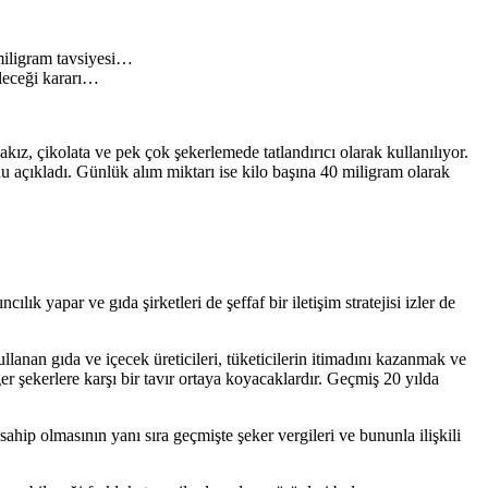
miligram tavsiyesi…
ileceği kararı…
kız, çikolata ve pek çok şekerlemede tatlandırıcı olarak kullanılıyor.
u açıkladı. Günlük alım miktarı ise kilo başına 40 miligram olarak
 yapar ve gıda şirketleri de şeffaf bir iletişim stratejisi izler de
ullanan gıda ve içecek üreticileri, tüketicilerin itimadını kazanmak ve
er şekerlere karşı bir tavır ortaya koyacaklardır. Geçmiş 20 yılda
hip olmasının yanı sıra geçmişte şeker vergileri ve bununla ilişkili