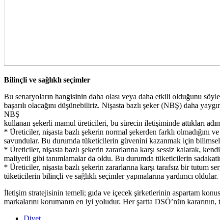
Bilinçli ve sağlıklı seçimler
Bu senaryoların hangisinin daha olası veya daha etkili olduğunu söylem
başarılı olacağını düşünebiliriz. Nişasta bazlı şeker (NBŞ) daha yayg
NBŞ
kullanan şekerli mamul üreticileri, bu sürecin iletişiminde attıkları adımı
* Üreticiler, nişasta bazlı şekerin normal şekerden farklı olmadığını 
savundular. Bu durumda tüketicilerin güvenini kazanmak için bilimsel
* Üreticiler, nişasta bazlı şekerin zararlarına karşı sessiz kalarak, ke
maliyetli gibi tanımlamalar da oldu. Bu durumda tüketicilerin sadakati
* Üreticiler, nişasta bazlı şekerin zararlarına karşı tarafsız bir tutum s
tüketicilerin bilinçli ve sağlıklı seçimler yapmalarına yardımcı oldular.
İletişim stratejisinin temeli; gıda ve içecek şirketlerinin aspartam kon
markalarını korumanın en iyi yoludur. Her şartta DSÖ’nün kararının, 
Diyet