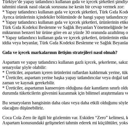
Türkiye’de yapay tatlandırıcı kullanan gıda ve içecek şirketleri şimdiye
tahmini olarak nasıl olacak sorusuna ise kesin bir cevap vermek zor:
* Yapay tatlandırıcı kullanan gıda ve içecek şirketleri, Türk Gıda Kod
Ayrıca ürünlerinin içindekiler bölümünde de hangi yapay tatlandırıcıyı
* Yapay tatlandırıcı kullanan gıda ve içecek şirketleri, ürünlerinin eti
Türk Gıda Kodeksi Beslenme ve Sağlık Beyanları Yönetmeliğinde belir
miktarının benzeri bir ürüne göre en az yüzde 30 oranında azaltılmış 
* Yapay tatlandırıcı kullanan gıda ve içecek şirketleri, ürünlerinin et
iddia veya beyanlar, Türk Gıda Kodeksi Beslenme ve Sağlık Beyanlar
Gıda ve içecek markalarının iletişim stratejileri nasıl olmalı?
Aspartam ve yapay tatlandırıcı kullanan gazlı içecek, şekerleme, sakız,
senaryolar şöyle olabilir:
* Üreticiler, aspartam içeren ürünlerini raflardan kaldırmak yerine, tüke
* Üreticiler, aspartam yerine başka yapay tatlandırıcılar veya doğal tat
zaman ve kaynak gerekebilir.
* Üreticiler, aspartamın kanserojen olduğuna dair kanıtların sınırlı 
durumda tüketicilerin güvenini kazanmak için bilimsel araştırmalara v
Bu senaryoların hangisinin daha olası veya daha etkili olduğunu söylem
olacağını düşünebiliriz.
Coca Cola Zero ile ilgili bir gözlemim var. Eskiden “Zero” kelimesi
Aspartam konusundaki gelişmeleri tahmin ederek mi küçülttüler, yok