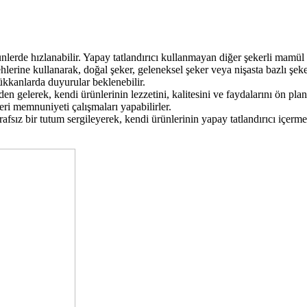
rde hızlanabilir. Yapay tatlandırıcı kullanmayan diğer şekerli mamül üre
lerine kullanarak, doğal şeker, geleneksel şeker veya nişasta bazlı şeke
ükkanlarda duyurular beklenebilir.
n gelerek, kendi ürünlerinin lezzetini, kalitesini ve faydalarını ön pla
ri memnuniyeti çalışmaları yapabilirler.
fsız bir tutum sergileyerek, kendi ürünlerinin yapay tatlandırıcı içerme