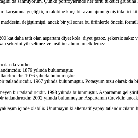
ğını da sanmıyorum. Çünkü portföylerinde her türlü tüketici grubuna su
rışımına geçtiği için rakibine karşı bir avantajının geniş tüketici kit
addesini değiştirmişti, ancak bir yıl sonra bu ürünlerde önceki formüla
200 kat daha tatlı olan aspartam diyet kola, diyet gazoz, şekersiz sakız
an şekerini yükseltmez ve insülin salınımını etkilemez.
cılar da vardır:
landırıcıdır. 1879 yılında bulunmuştur.
tlandırıcıdır. 1976 yılında bulunmuştur.
r tatlandırıcıdır. 1967 yılında bulunmuştur. Potasyum tuzu olarak da bili
yen bir tatlandırıcıdır. 1998 yılında bulunmuştur. Aspartamın geliştirilm
r tatlandırıcıdır. 2002 yılında bulunmuştur. Aspartamın türevidir, ancak
yaklaşım içinde olabilir. Unutmayın ki alternatif yapay tatlandırıcıların he