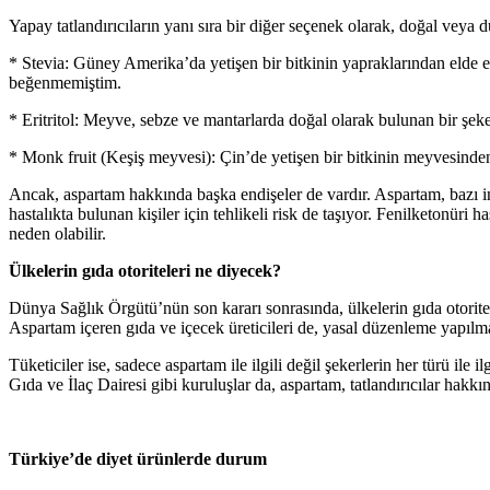
Yapay tatlandırıcıların yanı sıra bir diğer seçenek olarak, doğal veya düş
* Stevia: Güney Amerika’da yetişen bir bitkinin yapraklarından elde ed
beğenmemiştim.
* Eritritol: Meyve, sebze ve mantarlarda doğal olarak bulunan bir şeker
* Monk fruit (Keşiş meyvesi): Çin’de yetişen bir bitkinin meyvesinden e
Ancak, aspartam hakkında başka endişeler de vardır. Aspartam, bazı ins
hastalıkta bulunan kişiler için tehlikeli risk de taşıyor. Fenilketonüri h
neden olabilir.
Ülkelerin gıda otoriteleri ne diyecek?
Dünya Sağlık Örgütü’nün son kararı sonrasında, ülkelerin gıda otoritel
Aspartam içeren gıda ve içecek üreticileri de, yasal düzenleme yapılma
Tüketiciler ise, sadece aspartam ile ilgili değil şekerlerin her türü 
Gıda ve İlaç Dairesi gibi kuruluşlar da, aspartam, tatlandırıcılar hakkı
Türkiye’de diyet ürünlerde durum