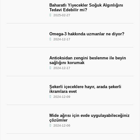
Baharatlı Yiyecekler Soğuk Algınlığını
Tedavi Edebilir mi?
2025-02-27
Omega-3 hakkında uzmanlar ne diyor?
2024-12-17
Antioksidan zengini beslenme ile beyin
sağlığını korumak
2024-12-17
Şekerli içeceklere hayır, arada şekerli
ikramlara evet
2024-12-09
Mide ağrısı için evde uygulayabileceğiniz
çözümler
2024-12-06