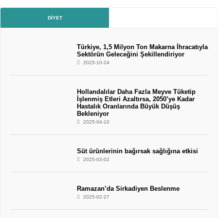
DIYET
Türkiye, 1,5 Milyon Ton Makarna İhracatıyla
Sektörün Geleceğini Şekillendiriyor
2025-10-24
Hollandalılar Daha Fazla Meyve Tüketip
İşlenmiş Etleri Azaltırsa, 2050’ye Kadar
Hastalık Oranlarında Büyük Düşüş
Bekleniyor
2025-04-10
Süt ürünlerinin bağırsak sağlığına etkisi
2025-03-02
Ramazan’da Sirkadiyen Beslenme
2025-02-27