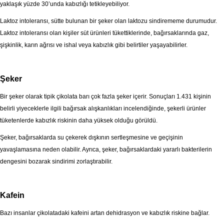
yaklaşık yüzde 30’unda kabızlığı tetikleyebiliyor.
Laktoz intoleransı, sütte bulunan bir şeker olan laktozu sindirememe durumudur.
Laktoz intoleransı olan kişiler süt ürünleri tükettiklerinde, bağırsaklarında gaz,
şişkinlik, karın ağrısı ve ishal veya kabızlık gibi belirtiler yaşayabilirler.
Şeker
Bir şeker olarak tipik çikolata barı çok fazla şeker içerir. Sonuçları 1.431 kişinin
belirli yiyeceklerle ilgili bağırsak alışkanlıkları incelendiğinde, şekerli ürünler
tüketenlerde kabızlık riskinin daha yüksek olduğu görüldü.
Şeker, bağırsaklarda su çekerek dışkının sertleşmesine ve geçişinin
yavaşlamasına neden olabilir. Ayrıca, şeker, bağırsaklardaki yararlı bakterilerin
dengesini bozarak sindirimi zorlaştırabilir.
Kafein
Bazı insanlar çikolatadaki kafeini artan dehidrasyon ve kabızlık riskine bağlar.