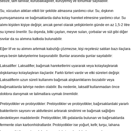
sebze, tam tahıllar, kurubaklagiller, kuruyemiş ve tohumlar sayılabilir.
Su, vücudun atıkları etkili bir şekilde atmasına yardımcı olur. Su, dışkının
yumuşamasına ve bağırsaklarda daha kolay hareket etmesine yardımcı olur. Su
alımı kişiden kişiye değişir, ancak genel olarak yetişkinlerin günde en az 1,5-2 litre
su içmesi önerilir. Su dışında, bitki çayları, meyve suları, çorbalar ve süt gibi diğer
sıvılar da su alımına katkıda bulunabilir.
Eğer lif ve su alımını artırmak kabızlığı çözmezse, kişi reçetesiz satılan bazı ilaçlara
veya besin takviyelerine başvurabilir. Bunlar arasında şunlar sayılabilir:
Laksatifler: Laksatifler, bağırsak hareketlerini uyararak veya kolaylaştırarak
dışkılamayı kolaylaştıran ilaçlardır. Farklı türleri vardır ve etki süreleri değişir.
Laksatiflerin uzun süreli kullanımı bağırsak alışkanlıklarını bozabilir veya
bağırsaklarda tahrişe neden olabilir. Bu nedenle, laksatif kullanmadan önce
doktora danışmak ve talimatlara uymak önemlidir.
Prebiyotikler ve probiyotikler: Prebiyotikler ve probiyotikler, bağırsaklardaki yararlı
bakterilerin sayısını ve aktivitesini artırarak sindirimi ve bağırsak sağlığını
destekleyen maddelerdir. Prebiyotikler, lifli gıdalarda bulunan ve bağırsaklarda
fermente olan karbonhidratlardır. Probiyotikler ise yoğurt, kefir, turşu, lahana