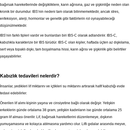
bağırsak hareketlerinde değişikliklere, karın ağrısına, gaz ve şişkinliğe neden olan
kronik bir durumdur. IBS’nin nedeni tam olarak bilinmemektedir, ancak stres,
enfeksiyon, alerji, hormonlar ve genetik gibi faktörlerin rol oynayabileceği
düşünülmektedir.
IBS’nin farklı tipleri vardır ve bunlardan biri IBS-C olarak adlandırılır. IBS-C,
kabızlıkla karakterize bir IBS türüdür. IBS-C olan kişiler, haftada üçten az dışkılama,
sert veya topaklı dışkı, tam boşalmama hissi, karın ağrısı ve şişkinlik gibi belirtiler
yaşayabilirler.
Kabızlık tedavileri nelerdir?
İnsanlar, yedikleri lif miktarını ve içtikleri su miktarını artırarak hafif kabızlığı evde
tedavi edebilirler.
Önerilen lif alımı kişinin yaşına ve cinsiyetine bağlı olarak değişir. Yetişkin
erkeklerin günde ortalama 38 gram, yetişkin kadınların ise günde ortalama 25
gram lif alması önerilir. Lif, bağırsak hareketlerini düzenlemeye, dışkının
yumuşamasına ve kolayca atılmasına yardımcı olur. Lifli gıdalar arasında meyve,