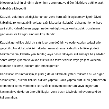
bileşenler, kişinin sindirim sisteminin durumuna ve diğer faktörlere bağlı olarak
kabızlığı etkileyebilir.
Kabızlık, yeterince sık dışkılamamayı veya kuru, ağrılı dışkılamayı içerir. Diyet
kabızlıkta rol oynayabilir ve bazı sağlık koşulları kabızlığı daha muhtemel hale
getirebilir. Kabızlığın en yaygın nedenleri dışkı yaparken kabızlık, boşalmanın
gecikmesi ve IBS gibi sindirim koşullarıdır.
Kabızlık genellikle ciddi bir sağlık sorunu değildir ve evde yapılan tedavilerle
geçebilir. Ancak kabızlık iki haftadan uzun sürerse, kabızlıkla birlikte şiddetli
belirtiler varsa, kabızlık yeni bir ilaç veya besin takviyesi kullanmaya başladıktan
sonra ortaya çıkarsa veya kabızlık sıklıkla tekrar ederse veya yaşam kalitesini
olumsuz etkilerse, doktora görünmek gerekir.
Kabızlıktan korunmak için, kişi lifli gıdalar tüketmeli, yeterli miktarda su ve diğer
sıvılar içmeli, düzenli fiziksel aktivite yapmalı, kaka yapma dürtüsünü görmezden
gelmemeli, stresi yönetmeli, kabızlığı tetikleyen gıdalardan veya ilaçlardan
kaçınmalı ve doktorun önerdiği ilaçları veya besin takviyelerini uygun şekilde
kullanmalıdır.