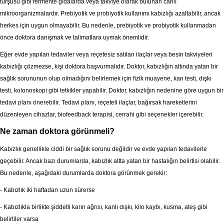
turşusu gibi fermente gıdalarda veya takviye olarak bulunan canlı
mikroorganizmalardır. Prebiyotik ve probiyotik kullanımı kabızlığı azaltabilir, ancak
herkes için uygun olmayabilir. Bu nedenle, prebiyotik ve probiyotik kullanmadan
önce doktora danışmak ve talimatlara uymak önemlidir.
Eğer evde yapılan tedaviler veya reçetesiz satılan ilaçlar veya besin takviyeleri
kabızlığı çözmezse, kişi doktora başvurmalıdır. Doktor, kabızlığın altında yatan bir
sağlık sorununun olup olmadığını belirlemek için fizik muayene, kan testi, dışkı
testi, kolonoskopi gibi tetkikler yapabilir. Doktor, kabızlığın nedenine göre uygun bir
tedavi planı önerebilir. Tedavi planı, reçeteli ilaçlar, bağırsak hareketlerini
düzenleyen cihazlar, biofeedback terapisi, cerrahi gibi seçenekler içerebilir.
Ne zaman doktora görünmeli?
Kabızlık genellikle ciddi bir sağlık sorunu değildir ve evde yapılan tedavilerle
geçebilir. Ancak bazı durumlarda, kabızlık altta yatan bir hastalığın belirtisi olabilir.
Bu nedenle, aşağıdaki durumlarda doktora görünmek gerekir:
- Kabızlık iki haftadan uzun sürerse
- Kabızlıkla birlikte şiddetli karın ağrısı, kanlı dışkı, kilo kaybı, kusma, ateş gibi
belirtiler varsa