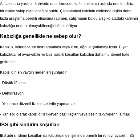
Ancak daha yaşlı bir kahvede orta derecede kafein alımının aslında nemlendirici
bir etkiye sahip olabileceğini buldu. Çikolatadaki kafeinin etkilerine ilişkin daha
fazla araştırma gerekli olmasına rağmen, çalışmanın bulguları çikolatadaki kafeinin
kabızlığa neden olmayabileceğini öne sürüyor.
Kabızlığa genellikle ne sebep olur?
Kabızlık, yeterince sık dışkılamamayı veya kuru, ağrılı dışkılamayı içerir. Diyet
kabızlıkta rol oynayabilir ve bazı sağlık koşulları kabızlığı daha muhtemel hale
getirebilir.
Kabızlığın en yaygın nedenleri şunlardır:
- Düşük lif alımı
- Dehidrasyon
- Yeterince düzenli fiziksel aktivite yapmamak
- Yan etki olarak kabızlığı tetikleyen bazı ilaçları veya besin takviyelerini almak
IBS gibi sindirim koşulları
IBS gibi sindirim koşulları da kabızlığın gelişiminde önemli bir rol oynayabilir. IBS,