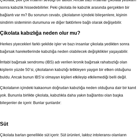
Çikolata, pek çok insanın sevdiği bir tatlıdır. Ancak bazı insanlar çikolata yedikten
sonra kabızlık hissedebilirler. Peki çikolata ile kabızlık arasında gerçekten bir
bağlantı var mı? Bu sorunun cevabı, çikolatanın içindeki bileşenlere, kişinin
sindirim sisteminin durumuna ve diğer faktörlere bağlı olarak değişebilir.
Çikolata kabızlığa neden olur mu?
Herkes yiyecekleri farklı şekilde işler ve bazı insanlar çikolata yedikten sonra
bağırsak hareketlerinde kabızlığa neden olabilecek değişiklikler yaşayabilir.
İrritabl bağırsak sendromu (IBS) adı verilen kronik bağırsak rahatsızlığı olan
kişilerin yüzde 50’si, çikolatanın kabızlığı tetikleyen yaygın bir etken olduğunu
buldu. Ancak bunun IBS’si olmayan kişileri etkileyip etkilemediği belli değil.
Çikolatanın içindeki kakaonun doğrudan kabızlığa neden olduğuna dair bir kanıt
yok. Bununla birlikte çikolata, kabızlıkla daha yakın bağlantısı olan başka
bileşenler de içerir. Bunlar şunlardır:
Süt
Çikolata barları genellikle süt içerir. Süt ürünleri, laktoz intoleransı olanların