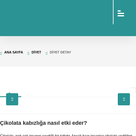
sohbet
islami
sohbetler
omegle
tv
türk
sohbet
islami
sohbet
elektronik
ANA SAYFA
DIYET
DIYET DETAY
sigara
baskılı
poşet
baskılı
poşet
cinsel
sohbet
Çikolata kabızlığa nasıl etki eder?