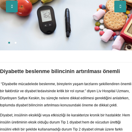
Diyabette beslenme bilincinin artırılması önemli
“Diyabetle mücadelede beslenme, bireylerin yaşam tarzlarını şekillendiren önemli
bir faktördür ve diyabet tedavisinde kritik bir rol oynar.” diyen Liv Hospital Uzmanı,
Diyetisyen Safiye Keskin, bu süreçte nelere dikkat edilmesi gerektiğini anlatırken,
toplumda diyabet bilincinin artırılması konusundaki öneme de dikkat çekti.
Diyabet, insülinin eksikliği veya etkisizliği ile karakterize kronik bir hastalıktır. Hem
insülin üretiminin eksik olduğu durum Tip 1 diyabet hem de vücudun ürettiği
insülini etkili bir şekilde kullanamadığı durum Tip 2 diyabet olmak üzere farklı