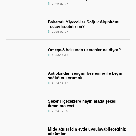
2025-02-27
Baharatlı Yiyecekler Soğuk Algınlığını
Tedavi Edebilir mi?
2025-02-27
Omega-3 hakkında uzmanlar ne diyor?
2024-12-17
Antioksidan zengini beslenme ile beyin
sağlığını korumak
2024-12-17
Şekerli içeceklere hayır, arada şekerli
ikramlara evet
2024-12-09
Mide ağrısı için evde uygulayabileceğiniz
çözümler