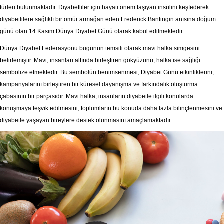
türleri bulunmaktadır. Diyabetliler için hayati önem taşıyan insülini keşfederek
diyabetlilere sağlıklı bir ömür armağan eden Frederick Bantingin anısına doğum
günü olan 14 Kasım Dünya Diyabet Günü olarak kabul edilmektedir.
Dünya Diyabet Federasyonu bugünün temsili olarak mavi halka simgesini
belirlemiştir. Mavi; insanları altında birleştiren gökyüzünü, halka ise sağlığı
sembolize etmektedir. Bu sembolün benimsenmesi, Diyabet Günü etkinliklerini,
kampanyalarını birleştiren bir küresel dayanışma ve farkındalık oluşturma
çabasının bir parçasıdır. Mavi halka, insanların diyabetle ilgili konularda
konuşmaya teşvik edilmesini, toplumların bu konuda daha fazla bilinçlenmesini ve
diyabetle yaşayan bireylere destek olunmasını amaçlamaktadır.