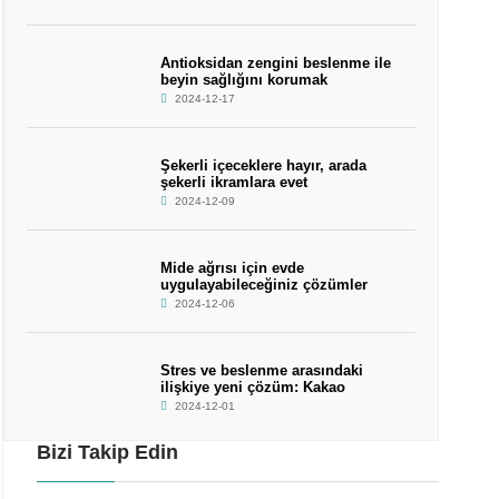
Antioksidan zengini beslenme ile
beyin sağlığını korumak
2024-12-17
Şekerli içeceklere hayır, arada
şekerli ikramlara evet
2024-12-09
Mide ağrısı için evde
uygulayabileceğiniz çözümler
2024-12-06
Stres ve beslenme arasındaki
ilişkiye yeni çözüm: Kakao
2024-12-01
Bizi Takip Edin