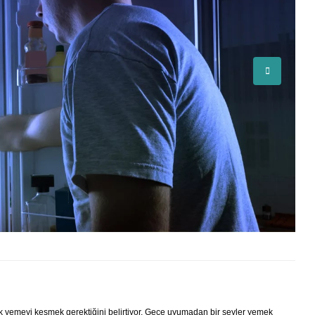
k yemeyi kesmek gerektiğini belirtiyor. Gece uyumadan bir şeyler yemek