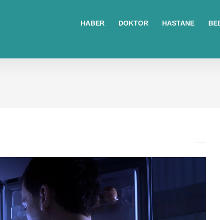
sohbet
islami
sohbetler
HABER
DOKTOR
HASTANE
BE
omegle
tv
türk
sohbet
islami
sohbet
elektronik
sigara
baskılı
poşet
baskılı
poşet
cinsel
sohbet