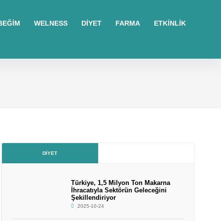
BEĞİM
WELNESS
DİYET
FARMA
ETKİNLİK
DIYET
Türkiye, 1,5 Milyon Ton Makarna
İhracatıyla Sektörün Geleceğini
Şekillendiriyor
2025-10-24