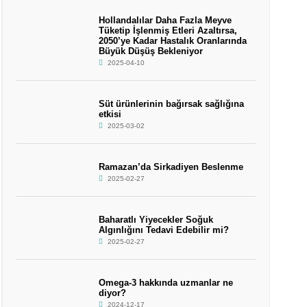
Hollandalılar Daha Fazla Meyve
Tüketip İşlenmiş Etleri Azaltırsa,
2050’ye Kadar Hastalık Oranlarında
Büyük Düşüş Bekleniyor
2025-04-10
Süt ürünlerinin bağırsak sağlığına
etkisi
2025-03-02
Ramazan’da Sirkadiyen Beslenme
2025-02-27
Baharatlı Yiyecekler Soğuk
Algınlığını Tedavi Edebilir mi?
2025-02-27
Omega-3 hakkında uzmanlar ne
diyor?
2024-12-17