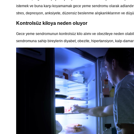
istemek ve buna karşı koyamamak gece yeme sendromu olarak adlandırılıyo
stres, depresyon, anksiyete, düzensiz beslenme alışkanlıklarının ve düşük
Kontrolsüz kiloya neden oluyor
Gece yeme sendromunun kontrolsüz kilo alımı ve obeziteye neden olabilir 
sendromuna sahip bireylerin diyabet, obezite, hipertansiyon, kalp-damar ha