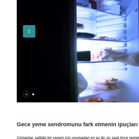
Gece yeme sendromunu fark etmenin ipuçları
Uzmanlar, sağlıklı bir yaşam için uyumadan en az iki–üç saat önce yeme