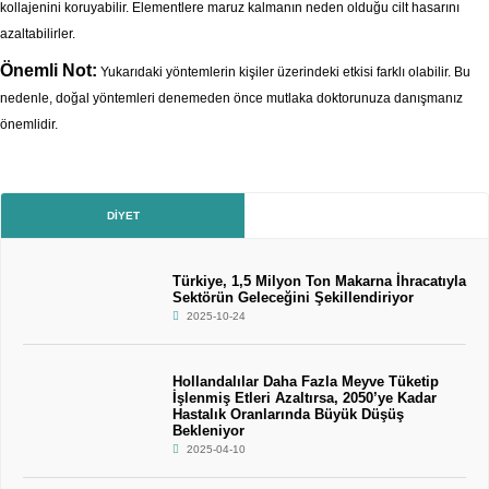
kollajenini koruyabilir. Elementlere maruz kalmanın neden olduğu cilt hasarını
azaltabilirler.
Önemli Not:
Yukarıdaki yöntemlerin kişiler üzerindeki etkisi farklı olabilir. Bu
nedenle, doğal yöntemleri denemeden önce mutlaka doktorunuza danışmanız
önemlidir.
DIYET
Türkiye, 1,5 Milyon Ton Makarna İhracatıyla
Sektörün Geleceğini Şekillendiriyor
2025-10-24
Hollandalılar Daha Fazla Meyve Tüketip
İşlenmiş Etleri Azaltırsa, 2050’ye Kadar
Hastalık Oranlarında Büyük Düşüş
Bekleniyor
2025-04-10