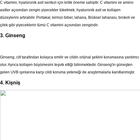
C vitamini, hyalüronik asit sentezi için kritik öneme sahiptir. C vitamini ve amino
asitler açısından zengin yiyecekler tüketmek, hyaluronik asit ve kollajen
düzeylerini artırabilir. Portakal, kırmızı biber, lahana, Brüksel lahanası, brokoli ve
çilek gibi yiyeceklerin tümü C vitamini açısından zengindir.
3. Ginseng
Ginseng, cilt tarafından kolayca emilir ve cildin orijinal şeklini korumasına yardımcı
olur. Ayrıca kollajen büyümesini teşvik ettiği bilinmektedir. Ginseng'in güneşten
gelen UVB ışınlarına karşı cildi koruma yeteneği de araştırmalarla kanıtlanmıştır.
4. Kişniş