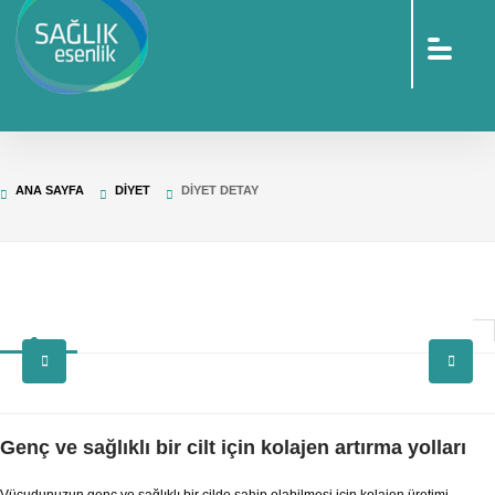
sohbet
islami
sohbetler
omegle
tv
türk
sohbet
islami
sohbet
elektronik
ANA SAYFA
DIYET
DIYET DETAY
sigara
baskılı
poşet
baskılı
poşet
cinsel
sohbet
Genç ve sağlıklı bir cilt için kolajen artırma yolları