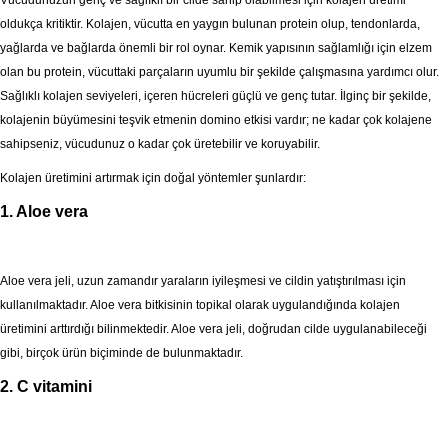
Vücudunuzun genç ve sağlıklı bir cilde sahip olabilmesi için kolajen üretimi
oldukça kritiktir. Kolajen, vücutta en yaygın bulunan protein olup, tendonlarda,
yağlarda ve bağlarda önemli bir rol oynar. Kemik yapısının sağlamlığı için elzem
olan bu protein, vücuttaki parçaların uyumlu bir şekilde çalışmasına yardımcı olur.
Sağlıklı kolajen seviyeleri, içeren hücreleri güçlü ve genç tutar. İlginç bir şekilde,
kolajenin büyümesini teşvik etmenin domino etkisi vardır; ne kadar çok kolajene
sahipseniz, vücudunuz o kadar çok üretebilir ve koruyabilir.
Kolajen üretimini artırmak için doğal yöntemler şunlardır:
1. Aloe vera
Aloe vera jeli, uzun zamandır yaraların iyileşmesi ve cildin yatıştırılması için
kullanılmaktadır. Aloe vera bitkisinin topikal olarak uygulandığında kolajen
üretimini arttırdığı bilinmektedir. Aloe vera jeli, doğrudan cilde uygulanabileceği
gibi, birçok ürün biçiminde de bulunmaktadır.
2. C vitamini