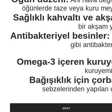
Ani hava değiş
öğünlerde taze veya kuru meyv
Sağlıklı kahvaltı ve a
bir akşam y
Antibakteriyel besinler:
gibi antibakter
Omega-3 içeren kuruy
kuruyemiş
Bağışıklık için çorb
sebzelerinden yapılan ço
DIYET