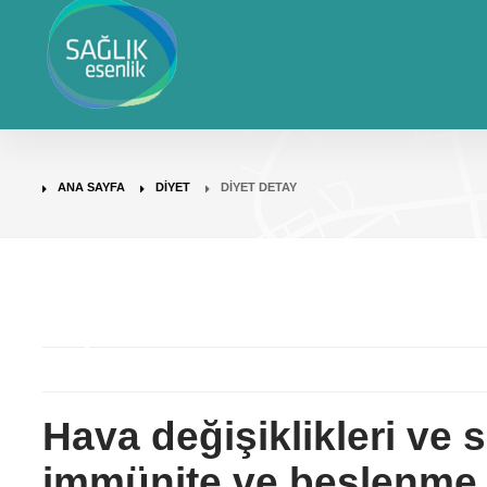
ANA SAYFA
DIYET
DIYET DETAY
Hava değişiklikleri ve 
immünite ve beslenme 