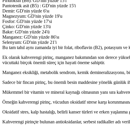
Piridoksin (B6): GD'nin yüzde 15'i
Pantotenik asit (B5) : GD'nin yüzde 15'i
Demir: GD'nin yüzde 6'sı
Magnezyum: GD'nin yüzde 19'u
Fosfor: GD'nin yüzde 17'si
Çinko: GD'nin yüzde 13'ü
Bakır: GD'nin yüzde 24'ü
Manganez: GD'nin yüzde 86'sı
Selenyum: GD'nin yüzde 21'i
Bu tam tahıl aynı zamanda iyi bir folat, riboflavin (B2), potasyum ve
Ek olarak kahverengi pirinç, manganez bakımından son derece yüksekti
vücuttaki birçok önemli süreç için hayati öneme sahiptir.
Manganez eksikliği, metabolik sendrom, kemik demineralizasyonu, büy
Sadece bir fincan pirinç, bu önemli besin maddesine yönelik günlük ih
Mükemmel bir vitamin ve mineral kaynağı olmasının yanı sıra kahverengi
Örneğin kahverengi pirinç, vücudun oksidatif strese karşı korunmasına y
Oksidatif stres, kalp hastalığı, belirli kanser türleri ve erken yaşlanma g
Kahverengi pirinçte bulunan antioksidanlar, serbest radikaller adı veri