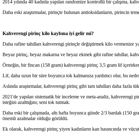
2014 yılında 40 kadınla yapılan randomize kontrollü bir çalışma, kahve
Daha eski araştırmalar, pirinçte bulunan antioksidanların, pirincin te
Kahverengi pirinç kilo kaybına iyi gelir mi?
Daha rafine tahılları kahverengi pirinçle değiştirmek kilo vermenize ya
Beyaz pirinç, beyaz makarna ve beyaz ekmek gibi rafine tahıllar, kahve
Örneğin, bir fincan (158 gram) kahverengi pirinç 3,5 gram lif içerirken
Lif, daha uzun bir süre boyunca tok kalmanıza yardımcı olur, bu nedenl
Aslında araştırmalar, kahverengi pirinç gibi tam tahılları daha fazla tük
2021'de yapılan sistematik bir inceleme ve meta-analiz, kahverengi piri
isteğini azalttığını; seni tok tutmak.
Daha eski bir çalışmada, altı hafta boyunca günde 2/3 bardak (150 gram
önemli azalmalar olduğu görüldü.
Ek olarak, kahverengi pirinç yiyen kadınların kan basıncında ve vücu