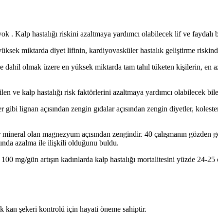
k . Kalp hastalığı riskini azaltmaya yardımcı olabilecek lif ve faydalı b
sek miktarda diyet lifinin, kardiyovasküler hastalık geliştirme riskinde 
e dahil olmak üzere en yüksek miktarda tam tahıl tüketen kişilerin, en 
len ve kalp hastalığı risk faktörlerini azaltmaya yardımcı olabilecek bileş
 gibi lignan açısından zengin gıdalar açısından zengin diyetler, koleste
bir mineral olan magnezyum açısından zengindir. 40 çalışmanın gözden geç
nda azalma ile ilişkili olduğunu buldu.
0 mg/gün artışın kadınlarda kalp hastalığı mortalitesini yüzde 24-25 or
k kan şekeri kontrolü için hayati öneme sahiptir.