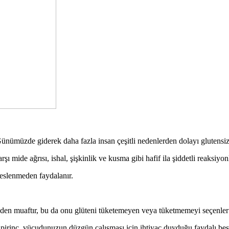
 Günümüzde giderek daha fazla insan çeşitli nedenlerden dolayı glutensiz
rşı mide ağrısı, ishal, şişkinlik ve kusma gibi hafif ila şiddetli reaksiyon
 beslenmeden faydalanır.
den muaftır, bu da onu glüteni tüketemeyen veya tüketmemeyi seçenler iç
pirinç, vücudunuzun düzgün çalışması için ihtiyaç duyduğu faydalı besinl