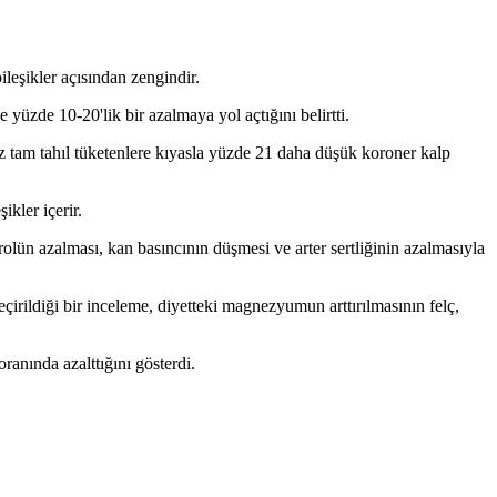
ileşikler açısından zengindir.
yüzde 10-20'lik bir azalmaya yol açtığını belirtti.
az tam tahıl tüketenlere kıyasla yüzde 21 daha düşük koroner kalp
ikler içerir.
rolün azalması, kan basıncının düşmesi ve arter sertliğinin azalmasıyla
irildiği bir inceleme, diyetteki magnezyumun arttırılmasının felç,
anında azalttığını gösterdi.