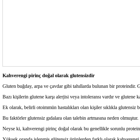
Kahverengi pirinç doğal olarak glutensizdir
Gluten buğday, arpa ve çavdar gibi tahıllarda bulunan bir proteindir.
Bazı kişilerin glutene karşı alerjisi veya intoleransı vardır ve glutene ka
Ek olarak, belirli otoimmün hastalıkları olan kişiler sıklıkla glutensiz
Bu faktörler glutensiz gıdalara olan talebin artmasına neden olmuştur.
Neyse ki, kahverengi pirinç doğal olarak bu genellikle sorunlu protein
Yüksek oranda işlenmiş glütensiz ürünlerden farklı olarak kahverengi 