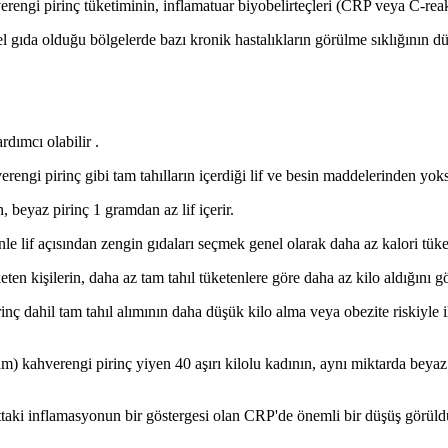
rengi pirinç tüketiminin, inflamatuar biyobelirteçleri (CRP veya C-reak
mel gıda olduğu bölgelerde bazı kronik hastalıkların görülme sıklığının 
rdımcı olabilir .
rengi pirinç gibi tam tahılların içerdiği lif ve besin maddelerinden yok
, beyaz pirinç 1 gramdan az lif içerir.
e lif açısından zengin gıdaları seçmek genel olarak daha az kalori tüke
eten kişilerin, daha az tam tahıl tüketenlere göre daha az kilo aldığını gö
nç dahil tam tahıl alımının daha düşük kilo alma veya obezite riskiyle i
) kahverengi pirinç yiyen 40 aşırı kilolu kadının, aynı miktarda beyaz 
ttaki inflamasyonun bir göstergesi olan CRP'de önemli bir düşüş görüld