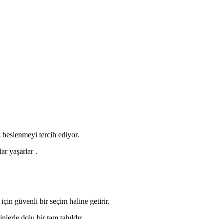
 beslenmeyi tercih ediyor.
lar yaşarlar .
in güvenli bir seçim haline getirir.
erle dolu bir tam tahıldır.