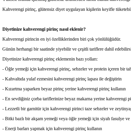
Kahverengi pirinç, glütensiz diyet uygulayan kişilerin keyifle tüketebil
Diyetinize kahverengi pirinç nasıl eklenir?
Kahverengi pirincin en iyi özelliklerinden biri çok yönlülüğüdür.
Günün herhangi bir saatinde yiyebilir ve çeşitli tariflere dahil edebilirs
Diyetinize kahverengi pirinç eklemenin bazı yolları:
- Öğle yemeği için kahverengi pirinç, sebzeler ve protein içeren bir tah
- Kahvaltıda yulaf ezmesini kahverengi pirinç lapası ile değiştirin
- Kızartma yaparken beyaz pirinç yerine kahverengi pirinç kullanın
- En sevdiğiniz çorba tariflerinize beyaz makarna yerine kahverengi pi
- Lezzetli bir garnitür için kahverengi pirinci taze sebzeler ve zeytinyağ
- Bitki bazlı bir akşam yemeği veya öğle yemeği için siyah fasulye ve
- Enerji barları yapmak için kahverengi pirinç kullanın