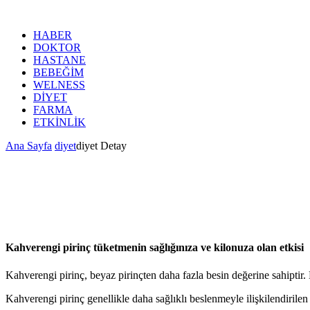
HABER
DOKTOR
HASTANE
BEBEĞİM
WELNESS
DİYET
FARMA
ETKİNLİK
Ana Sayfa
diyet
diyet Detay
Kahverengi pirinç tüketmenin sağlığınıza ve kilonuza olan etkisi
Kahverengi pirinç, beyaz pirinçten daha fazla besin değerine sahiptir.
Kahverengi pirinç genellikle daha sağlıklı beslenmeyle ilişkilendirilen 