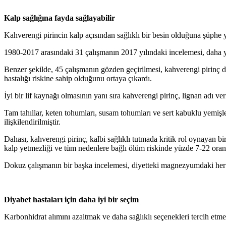
Kalp sağlığına fayda sağlayabilir
Kahverengi pirincin kalp açısından sağlıklı bir besin olduğuna şüphe yo
1980-2017 arasındaki 31 çalışmanın 2017 yılındaki incelemesi, daha yük
Benzer şekilde, 45 çalışmanın gözden geçirilmesi, kahverengi pirinç d
hastalığı riskine sahip olduğunu ortaya çıkardı.
İyi bir lif kaynağı olmasının yanı sıra kahverengi pirinç, lignan adı veri
Tam tahıllar, keten tohumları, susam tohumları ve sert kabuklu yemişler
ilişkilendirilmiştir.
Dahası, kahverengi pirinç, kalbi sağlıklı tutmada kritik rol oynayan 
kalp yetmezliği ve tüm nedenlere bağlı ölüm riskinde yüzde 7-22 oranı
Dokuz çalışmanın bir başka incelemesi, diyetteki magnezyumdaki her 10
Diyabet hastaları için daha iyi bir seçim
Karbonhidrat alımını azaltmak ve daha sağlıklı seçenekleri tercih etme