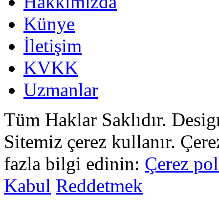
Hakkımızda
Künye
İletişim
KVKK
Uzmanlar
Tüm Haklar Saklıdır. Desi
Sitemiz çerez kullanır. Çer
fazla bilgi edinin:
Çerez pol
Kabul
Reddetmek
sohbet
islami
sohbetler