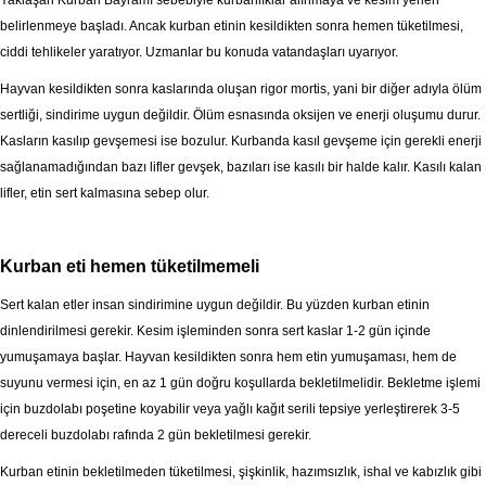
Yaklaşan Kurban Bayramı sebebiyle kurbanlıklar alınmaya ve kesim yerleri
belirlenmeye başladı. Ancak kurban etinin kesildikten sonra hemen tüketilmesi,
ciddi tehlikeler yaratıyor. Uzmanlar bu konuda vatandaşları uyarıyor.
Hayvan kesildikten sonra kaslarında oluşan rigor mortis, yani bir diğer adıyla ölüm
sertliği, sindirime uygun değildir. Ölüm esnasında oksijen ve enerji oluşumu durur.
Kasların kasılıp gevşemesi ise bozulur. Kurbanda kasıl gevşeme için gerekli enerji
sağlanamadığından bazı lifler gevşek, bazıları ise kasılı bir halde kalır. Kasılı kalan
lifler, etin sert kalmasına sebep olur.
Kurban eti hemen tüketilmemeli
Sert kalan etler insan sindirimine uygun değildir. Bu yüzden kurban etinin
dinlendirilmesi gerekir. Kesim işleminden sonra sert kaslar 1-2 gün içinde
yumuşamaya başlar. Hayvan kesildikten sonra hem etin yumuşaması, hem de
suyunu vermesi için, en az 1 gün doğru koşullarda bekletilmelidir. Bekletme işlemi
için buzdolabı poşetine koyabilir veya yağlı kağıt serili tepsiye yerleştirerek 3-5
dereceli buzdolabı rafında 2 gün bekletilmesi gerekir.
Kurban etinin bekletilmeden tüketilmesi, şişkinlik, hazımsızlık, ishal ve kabızlık gibi