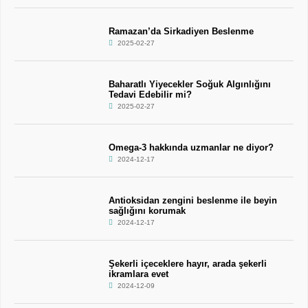
Ramazan’da Sirkadiyen Beslenme
2025-02-27
Baharatlı Yiyecekler Soğuk Algınlığını
Tedavi Edebilir mi?
2025-02-27
Omega-3 hakkında uzmanlar ne diyor?
2024-12-17
Antioksidan zengini beslenme ile beyin
sağlığını korumak
2024-12-17
Şekerli içeceklere hayır, arada şekerli
ikramlara evet
2024-12-09