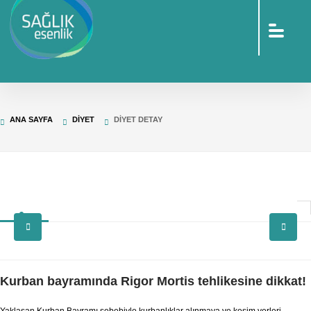
sohbet
islami
sohbetler
omegle
tv
türk
sohbet
islami
sohbet
elektronik
ANA SAYFA
DIYET
DIYET DETAY
sigara
baskılı
poşet
baskılı
poşet
cinsel
sohbet
Kurban bayramında Rigor Mortis tehlikesine dikkat!