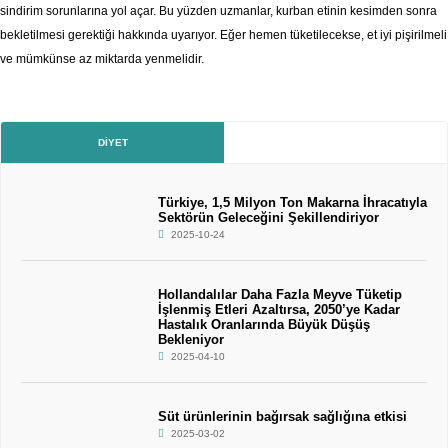
sindirim sorunlarına yol açar. Bu yüzden uzmanlar, kurban etinin kesimden sonra
bekletilmesi gerektiği hakkında uyarıyor. Eğer hemen tüketilecekse, et iyi pişirilmeli
ve mümkünse az miktarda yenmelidir.
DIYET
Türkiye, 1,5 Milyon Ton Makarna İhracatıyla
Sektörün Geleceğini Şekillendiriyor
2025-10-24
Hollandalılar Daha Fazla Meyve Tüketip
İşlenmiş Etleri Azaltırsa, 2050’ye Kadar
Hastalık Oranlarında Büyük Düşüş
Bekleniyor
2025-04-10
Süt ürünlerinin bağırsak sağlığına etkisi
2025-03-02