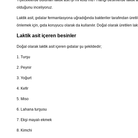
Yiyeceklerde bulunan laktik asit iyi mi kötü mü? Hangi besinlerde laktik a
olduğunu inceliyoruz.
Laktik asit, gıdalar fermantasyona uğradığında bakteriler tarafından üretile
önlemek için, gıda koruyucu olarak da kullanılır. Doğal olarak üretilen lakti
Laktik asit içeren besinler
Doğal olarak laktik asit içeren gıdalar şu şekildedir;
1. Turşu
2. Peynir
3. Yoğurt
4. Kefir
5. Miso
6. Lahana turşusu
7. Ekşi mayalı ekmek
8. Kimchi