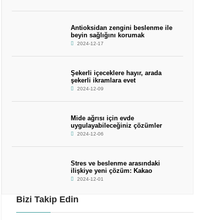
Antioksidan zengini beslenme ile
beyin sağlığını korumak
2024-12-17
Şekerli içeceklere hayır, arada
şekerli ikramlara evet
2024-12-09
Mide ağrısı için evde
uygulayabileceğiniz çözümler
2024-12-06
Stres ve beslenme arasındaki
ilişkiye yeni çözüm: Kakao
2024-12-01
Bizi Takip Edin