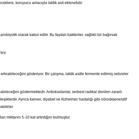
çeceklere, koruyucu amacıyla laktik asit eklenebilir.
robiyotik olarak kabul edilir. Bu faydalı bakteriler, sağlıklı bir bağırsak
ırır.
artırabileceğini gösteriyor. Bir çalışma, laktik asitle fermente edilmiş sebzeler
olabileceğini göstermektedir. Antioksidanlar, serbest radikal denilen zararlı
eşiklerdir. Ayrıca kanser, diyabet ve Alzheimer hastalığı gibi nörodejeneratif
bilirler.
n miktarını 5-10 kat artırdığını bulmuştur.