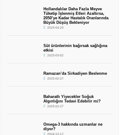
Hollandalılar Daha Fazla Meyve
Tüketip İşlenmiş Etleri Azaltırsa,
2050’ye Kadar Hastalık Oranlarında
Büyük Düşüş Bekleniyor
2025-04-10
Süt ürünlerinin bağırsak sağlığına
etkisi
2025-03-02
Ramazan’da Sirkadiyen Beslenme
2025-02-27
Baharatlı Yiyecekler Soğuk
Algınlığını Tedavi Edebilir mi?
2025-02-27
Omega-3 hakkında uzmanlar ne
diyor?
2024-12-17