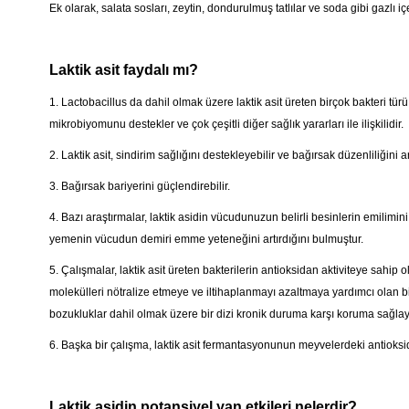
Ek olarak, salata sosları, zeytin, dondurulmuş tatlılar ve soda gibi gazlı i
Laktik asit faydalı mı?
1. Lactobacillus da dahil olmak üzere laktik asit üreten birçok bakteri türü p
mikrobiyomunu destekler ve çok çeşitli diğer sağlık yararları ile ilişkilidir.
2. Laktik asit, sindirim sağlığını destekleyebilir ve bağırsak düzenliliğini art
3. Bağırsak bariyerini güçlendirebilir.
4. Bazı araştırmalar, laktik asidin vücudunuzun belirli besinlerin emilimini 
yemenin vücudun demiri emme yeteneğini artırdığını bulmuştur.
5. Çalışmalar, laktik asit üreten bakterilerin antioksidan aktiviteye sahip 
molekülleri nötralize etmeye ve iltihaplanmayı azaltmaya yardımcı olan bil
bozukluklar dahil olmak üzere bir dizi kronik duruma karşı koruma sağlaya
6. Başka bir çalışma, laktik asit fermantasyonunun meyvelerdeki antioksida
Laktik asidin potansiyel yan etkileri nelerdir?