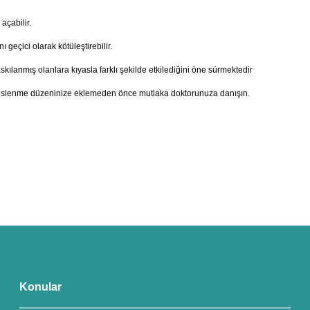
açabilir.
ı geçici olarak kötüleştirebilir.
askılanmış olanlara kıyasla farklı şekilde etkilediğini öne sürmektedir
i beslenme düzeninize eklemeden önce mutlaka doktorunuza danışın.
Konular