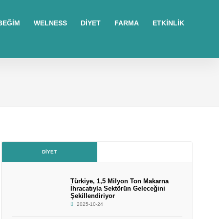
BEĞİM
WELNESS
DİYET
FARMA
ETKİNLİK
DIYET
Türkiye, 1,5 Milyon Ton Makarna
İhracatıyla Sektörün Geleceğini
Şekillendiriyor
2025-10-24