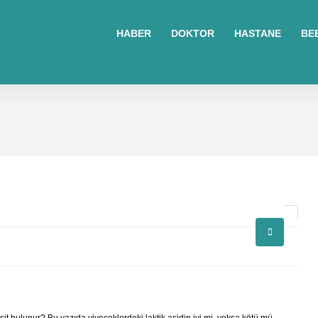
sohbet
islami
sohbetler
HABER
DOKTOR
HASTANE
BE
omegle
tv
türk
sohbet
islami
sohbet
elektronik
sigara
baskılı
poşet
baskılı
poşet
cinsel
sohbet