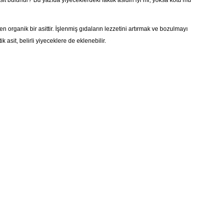
sit bulunur? Bu yazıda yiyeceklerdeki laktik asidin iyi mi, yoksa kötü mü
n organik bir asittir. İşlenmiş gıdaların lezzetini artırmak ve bozulmayı
k asit, belirli yiyeceklere de eklenebilir.