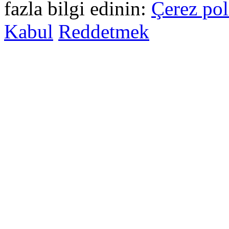
fazla bilgi edinin:
Çerez pol
Kabul
Reddetmek
sohbet
islami
sohbetler
omegle
tv
türk
sohbet
islami
sohbet
elektronik
sigara
baskılı
poşet
baskılı
poşet
cinsel
sohbet