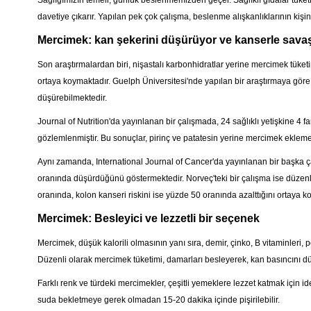
Sağlığımızın temeli, günlük beslenmemizden geçer. Sağlıklı gıdalar tüketme
davetiye çıkarır. Yapılan pek çok çalışma, beslenme alışkanlıklarının kişini
Mercimek: kan şekerini düşürüyor ve kanserle sava
Son araştırmalardan biri, nişastalı karbonhidratlar yerine mercimek tü
ortaya koymaktadır. Guelph Üniversitesi'nde yapılan bir araştırmaya göre,
düşürebilmektedir.
Journal of Nutrition'da yayınlanan bir çalışmada, 24 sağlıklı yetişkine 4 f
gözlemlenmiştir. Bu sonuçlar, pirinç ve patatesin yerine mercimek ekleme
Aynı zamanda, International Journal of Cancer'da yayınlanan bir başka ç
oranında düşürdüğünü göstermektedir. Norveç'teki bir çalışma ise düzenli
oranında, kolon kanseri riskini ise yüzde 50 oranında azalttığını ortaya k
Mercimek: Besleyici ve lezzetli bir seçenek
Mercimek, düşük kalorili olmasının yanı sıra, demir, çinko, B vitaminleri
Düzenli olarak mercimek tüketimi, damarları besleyerek, kan basıncını düzenl
Farklı renk ve türdeki mercimekler, çeşitli yemeklere lezzet katmak için i
suda bekletmeye gerek olmadan 15-20 dakika içinde pişirilebilir.