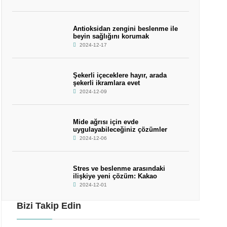
Antioksidan zengini beslenme ile
beyin sağlığını korumak
2024-12-17
Şekerli içeceklere hayır, arada
şekerli ikramlara evet
2024-12-09
Mide ağrısı için evde
uygulayabileceğiniz çözümler
2024-12-06
Stres ve beslenme arasındaki
ilişkiye yeni çözüm: Kakao
2024-12-01
Bizi Takip Edin