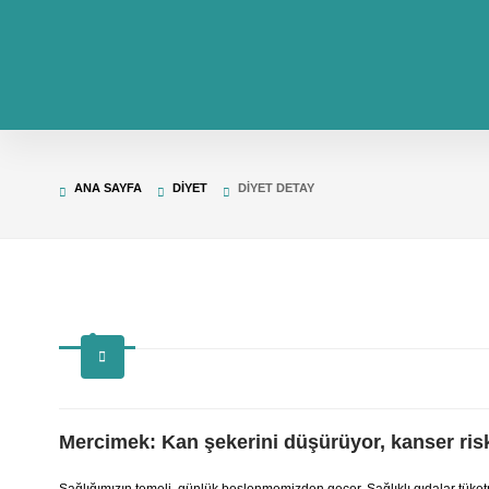
ANA SAYFA
DIYET
DIYET DETAY
Mercimek: Kan şekerini düşürüyor, kanser risk