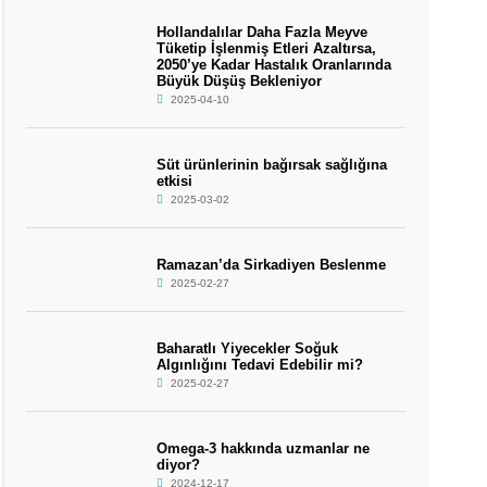
Hollandalılar Daha Fazla Meyve
Tüketip İşlenmiş Etleri Azaltırsa,
2050’ye Kadar Hastalık Oranlarında
Büyük Düşüş Bekleniyor
2025-04-10
Süt ürünlerinin bağırsak sağlığına
etkisi
2025-03-02
Ramazan’da Sirkadiyen Beslenme
2025-02-27
Baharatlı Yiyecekler Soğuk
Algınlığını Tedavi Edebilir mi?
2025-02-27
Omega-3 hakkında uzmanlar ne
diyor?
2024-12-17