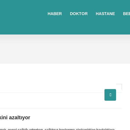
sohbet
islami
sohbetler
HABER
DOKTOR
HASTANE
BE
omegle
tv
türk
sohbet
islami
sohbet
elektronik
sigara
baskılı
poşet
baskılı
poşet
cinsel
sohbet
ini azaltıyor