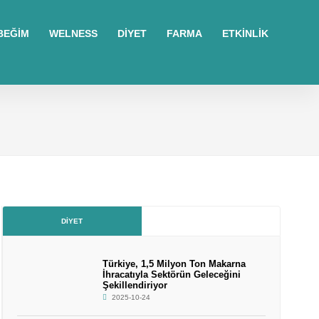
BEĞİM
WELNESS
DİYET
FARMA
ETKİNLİK
DIYET
Türkiye, 1,5 Milyon Ton Makarna
İhracatıyla Sektörün Geleceğini
Şekillendiriyor
2025-10-24