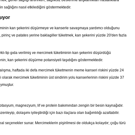
k, genel sağlığı artırırken, sağlıksız beslenme alışkanlıkları hastalıklara
n sağlığını nasıl etkilediğini göstermektedir.
şıyor
ketiminin kan şekerini düşürmeye ve kanserle savaşmaya yardımcı olduğunu
 pirinç ve patates yerine baklagiller tüketmek, kan şekerini yüzde 20'den fazla
arklı tip gıda verilmiş ve mercimek tüketiminin kan şekerini düşürdüğü
nin, kan şekerini düşürme potansiyeli taşıdığını göstermektedir.
alışma, haftada iki defa mercimek tüketmenin meme kanseri riskini yüzde 24
 olarak mercimek tüketiminin üst sindirim yolu kanserlerinin riskini yüzde 37
oymuştur.
, potasyum, magnezyum, lif ve protein bakımından zengin bir besin kaynağıdır.
eyip, dolaşımı iyileştirdiği için bazı ilaçlara olan bağımlılığı azaltabilir.
deal seçenekler sunar. Mercimeklerin pişirilmesi de oldukça kolaydır; çoğu türü