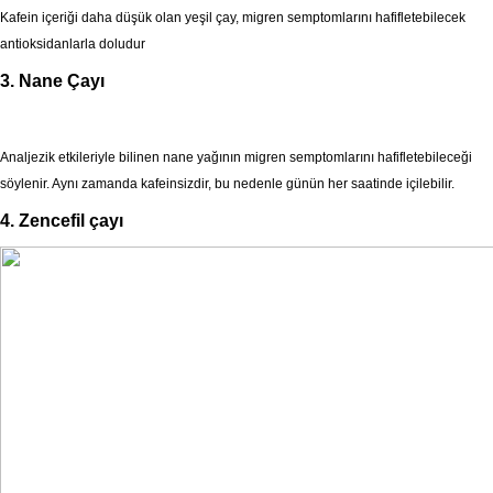
Kafein içeriği daha düşük olan yeşil çay, migren semptomlarını hafifletebilecek
antioksidanlarla doludur
3. Nane Çayı
Analjezik etkileriyle bilinen nane yağının migren semptomlarını hafifletebileceği
söylenir. Aynı zamanda kafeinsizdir, bu nedenle günün her saatinde içilebilir.
4. Zencefil çayı