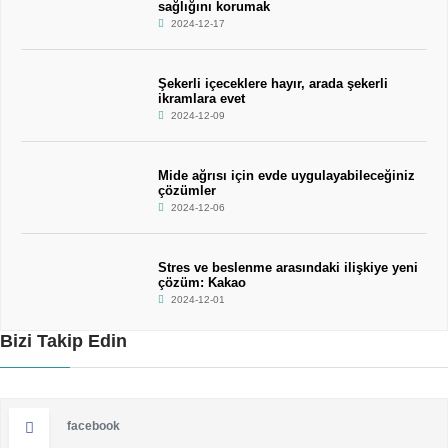
sağlığını korumak
2024-12-17
Şekerli içeceklere hayır, arada şekerli
ikramlara evet
2024-12-09
Mide ağrısı için evde uygulayabileceğiniz
çözümler
2024-12-06
Stres ve beslenme arasındaki ilişkiye yeni
çözüm: Kakao
2024-12-01
Bizi Takip Edin
facebook