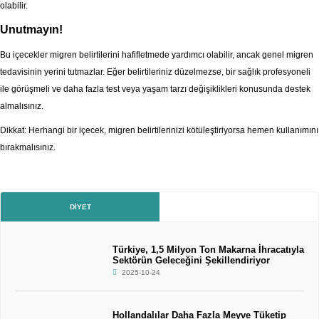
olabilir.
Unutmayın!
Bu içecekler migren belirtilerini hafifletmede yardımcı olabilir, ancak genel migren
tedavisinin yerini tutmazlar. Eğer belirtileriniz düzelmezse, bir sağlık profesyoneli
ile görüşmeli ve daha fazla test veya yaşam tarzı değişiklikleri konusunda destek
almalısınız.
Dikkat: Herhangi bir içecek, migren belirtilerinizi kötüleştiriyorsa hemen kullanımını
bırakmalısınız.
DIYET
Türkiye, 1,5 Milyon Ton Makarna İhracatıyla
Sektörün Geleceğini Şekillendiriyor
2025-10-24
Hollandalılar Daha Fazla Meyve Tüketip