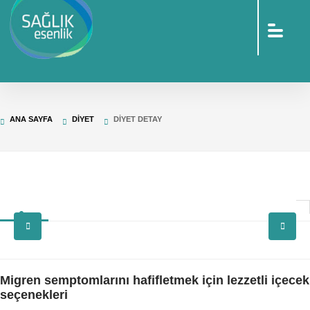
sohbet
islami
sohbetler
omegle
tv
türk
sohbet
islami
sohbet
elektronik
ANA SAYFA
DIYET
DIYET DETAY
sigara
baskılı
poşet
baskılı
poşet
cinsel
sohbet
Migren semptomlarını hafifletmek için lezzetli içecek
seçenekleri