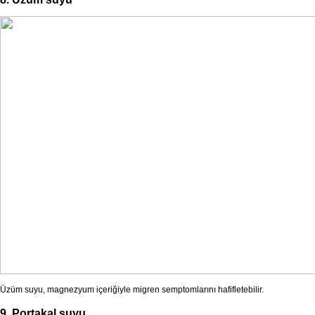
Üzüm suyu, magnezyum içeriğiyle migren semptomlarını hafifletebilir.
9. Portakal suyu