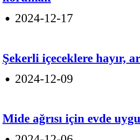
2024-12-17
Şekerli içeceklere hayır, 
2024-12-09
Mide ağrısı için evde uyg
2024-12-06