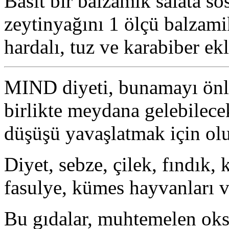
Basit bir balzamik salata s
zeytinyağını 1 ölçü balzamik
hardalı, tuz ve karabiber ekl
MIND diyeti, bunamayı önl
birlikte meydana gelebilece
düşüşü yavaşlatmak için olu
Diyet, sebze, çilek, fındık, k
fasulye, kümes hayvanları v
Bu gıdalar, muhtemelen oksid