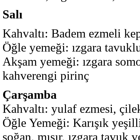
Salı
Kahvaltı: Badem ezmeli kepe
Öğle yemeği: ızgara tavuklu
Akşam yemeği: ızgara somon,
kahverengi pirinç
Çarşamba
Kahvaltı: yulaf ezmesi, çil
Öğle Yemeği: Karışık yeşilli
soğan, mısır, ızgara tavuk v