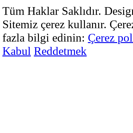
Tüm Haklar Saklıdır. Desi
Sitemiz çerez kullanır. Çer
fazla bilgi edinin:
Çerez pol
Kabul
Reddetmek
sohbet
islami
sohbetler
omegle
tv
türk
sohbet
islami
sohbet
elektronik
sigara
baskılı
poşet
baskılı