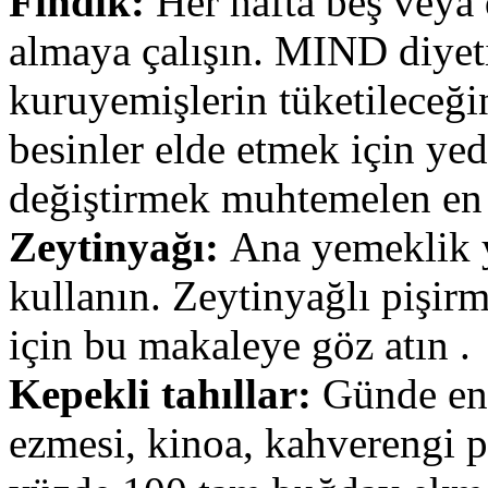
Fındık:
Her hafta beş veya 
almaya çalışın. MIND diyetin
kuruyemişlerin tüketileceğin
besinler elde etmek için yed
değiştirmek muhtemelen en i
Zeytinyağı:
Ana yemeklik y
kullanın. Zeytinyağlı pişir
için bu makaleye göz atın .
Kepekli tahıllar:
Günde en 
ezmesi, kinoa, kahverengi 