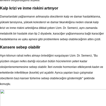
temelini oluşturduğunu söyledi.
Kalp krizi ve inme riskini artırıyor
Damarlardaki yağlanmanın artmasıyla obezitenin kalp ve damar hastalıklarına,
yüksek tansiyona, yüksek kolesterol ve damar tıkanıklığına neden olarak kalp
krizi ve inme riskini artırdığına dikkat çeken Uzm. Dr. Semerci, aynı zamanda
metabolik bir hastalık olan tip 2 diyabete, karaciğer yağlanmasına bağlı karaciğer
hastalıklarına ve uyku apnesi gibi problemlere sebep olabileceğinin altını çizdi.
Kansere sebep olabilir
Aşırı kilonun rahat nefes almayı önlediğini vurgulayan Uzm. Dr. Semerci, “Bu
yüzden oluşan nefes darlığı vücudun bütün hücrelerinin yeteri kadar
oksijenlenememesine sebep olabilir. İleri evrede hormonları etkileyerek kadın ve
erkeklerde infertiliteye (kısırlık) yol açabilir. Ayrıca yapılan bazı çalışmalar
obezitenin bazı kanser türlerine sebep olabileceğini göstermiştir” şeklinde
konuştu.