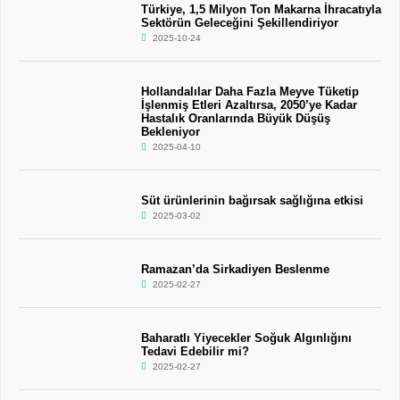
Türkiye, 1,5 Milyon Ton Makarna İhracatıyla
Sektörün Geleceğini Şekillendiriyor
2025-10-24
Hollandalılar Daha Fazla Meyve Tüketip
İşlenmiş Etleri Azaltırsa, 2050’ye Kadar
Hastalık Oranlarında Büyük Düşüş
Bekleniyor
2025-04-10
Süt ürünlerinin bağırsak sağlığına etkisi
2025-03-02
Ramazan’da Sirkadiyen Beslenme
2025-02-27
Baharatlı Yiyecekler Soğuk Algınlığını
Tedavi Edebilir mi?
2025-02-27