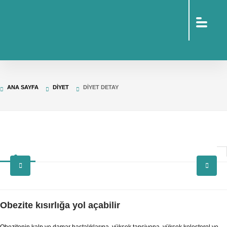
sohbet
islami
sohbetler
omegle
tv
türk
sohbet
islami
sohbet
elektronik
ANA SAYFA
DIYET
DIYET DETAY
sigara
baskılı
poşet
baskılı
poşet
cinsel
sohbet
Obezite kısırlığa yol açabilir