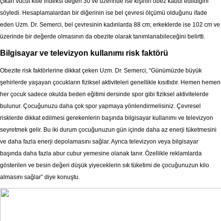
çıkan vücut kitle indeksi değeri 30 ve üzerinde ise kişinin obez kabul edildiğini
söyledi. Hesaplamalardan bir diğerinin ise bel çevresi ölçümü olduğunu ifade
eden Uzm. Dr. Semerci, bel çevresinin kadınlarda 88 cm; erkeklerde ise 102 cm ve
üzerinde bir değerde olmasının da obezite olarak tanımlanabileceğini belirtti.
Bilgisayar ve televizyon kullanımı risk faktörü
Obezite risk faktörlerine dikkat çeken Uzm. Dr. Semerci, “Günümüzde büyük
şehirlerde yaşayan çocukların fiziksel aktiviteleri genellikle kısıtlıdır. Hemen hemen
her çocuk sadece okulda beden eğitimi dersinde spor gibi fiziksel aktivitelerde
bulunur. Çocuğunuzu daha çok spor yapmaya yönlendirmelisiniz. Çevresel
risklerde dikkat edilmesi gerekenlerin başında bilgisayar kullanımı ve televizyon
seyretmek gelir. Bu iki durum çocuğunuzun gün içinde daha az enerji tüketmesini
ve daha fazla enerji depolamasını sağlar. Ayrıca televizyon veya bilgisayar
başında daha fazla abur cubur yemesine olanak tanır. Özellikle reklamlarda
gösterilen ve besin değeri düşük yiyeceklerin sık tüketimi de çocuğunuzun kilo
almasını sağlar” diye konuştu.