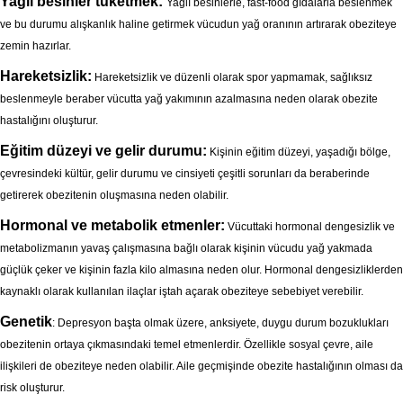
Yağlı besinler tüketmek:
Yağlı besinlerle, fast-food gıdalarla beslenmek
ve bu durumu alışkanlık haline getirmek vücudun yağ oranının artırarak obeziteye
zemin hazırlar.
Hareketsizlik:
Hareketsizlik ve düzenli olarak spor yapmamak, sağlıksız
beslenmeyle beraber vücutta yağ yakımının azalmasına neden olarak obezite
hastalığını oluşturur.
Eğitim düzeyi ve gelir durumu:
Kişinin eğitim düzeyi, yaşadığı bölge,
çevresindeki kültür, gelir durumu ve cinsiyeti çeşitli sorunları da beraberinde
getirerek obezitenin oluşmasına neden olabilir.
Hormonal ve metabolik etmenler:
Vücuttaki hormonal dengesizlik ve
metabolizmanın yavaş çalışmasına bağlı olarak kişinin vücudu yağ yakmada
güçlük çeker ve kişinin fazla kilo almasına neden olur. Hormonal dengesizliklerden
kaynaklı olarak kullanılan ilaçlar iştah açarak obeziteye sebebiyet verebilir.
Genetik
: Depresyon başta olmak üzere, anksiyete, duygu durum bozuklukları
obezitenin ortaya çıkmasındaki temel etmenlerdir. Özellikle sosyal çevre, aile
ilişkileri de obeziteye neden olabilir. Aile geçmişinde obezite hastalığının olması da
risk oluşturur.