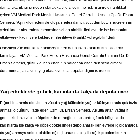
Obezitenin kalp ve damar hastalıklarına, yüksek tansiyona, yüksek kolesterol ve
damar tıkanıklığına neden olarak kalp krizi ve inme riskini artırdığına dikkat
çeken VM Medical Park Mersin Hastanesi Genel Cerrahi Uzmanı Op. Dr. Ersan
Semerci, “Aşırı kilo nedeniyle oluşan nefes darlığı, vücudun bütün hücrelerinin
yeteri kadar oksijenlenememesine sebep olabilir. İleri evrede ise hormonları
etkileyerek kadın ve erkeklerde infertiliteye (kısırlık) yol açabilir” dedi.
Obeziteyi vücudun kullanabileceğinden daha fazla kalori alınması olarak
tanımlayan VM Medical Park Mersin Hastanesi Genel Cerrahi Uzmanı Op. Dr.
Ersan Semerci, günlük alınan enerjinin harcanan enerjiden fazla olması
durumunda, fazlasının yağ olarak vücutta depolandığını işaret etti.
Yağ erkeklerde göbek, kadınlarda kalçada depolanıyor
Diğer bir tanımla obezitenin vücutta yağ kütlesinin yağsız kütleye oranla çok fazla
artması olduğunu ifade eden Uzm. Dr. Ersan Semerci, vücutta artan yağların
genellikle bazı vücut bölgelerinde (örneğin, erkeklerde göbek bölgesinde
kadınlarda ise kalça ve göbek bölgesinde) depolanarak ileri evrede iç organlarda
da yağlanmaya sebep olabileceğini, bunun da çeşitli sağlık problemlerinin