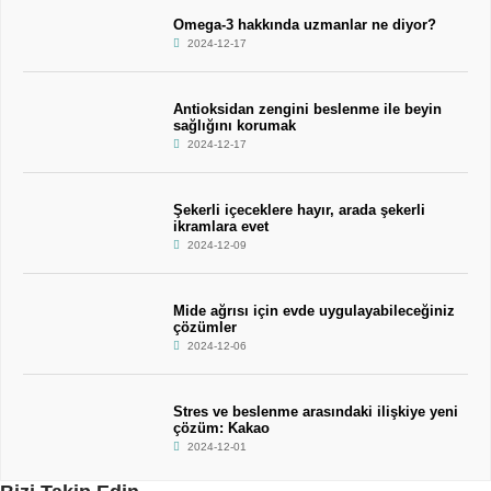
Omega-3 hakkında uzmanlar ne diyor?
2024-12-17
Antioksidan zengini beslenme ile beyin
sağlığını korumak
2024-12-17
Şekerli içeceklere hayır, arada şekerli
ikramlara evet
2024-12-09
Mide ağrısı için evde uygulayabileceğiniz
çözümler
2024-12-06
Stres ve beslenme arasındaki ilişkiye yeni
çözüm: Kakao
2024-12-01