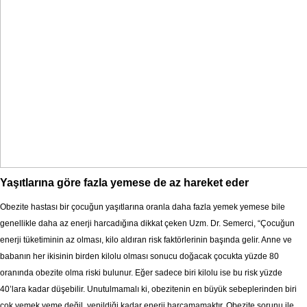
Yaşıtlarına göre fazla yemese de az hareket eder
Obezite hastası bir çocuğun yaşıtlarına oranla daha fazla yemek yemese bile
genellikle daha az enerji harcadığına dikkat çeken Uzm. Dr. Semerci, “Çocuğun
enerji tüketiminin az olması, kilo aldıran risk faktörlerinin başında gelir. Anne ve
babanın her ikisinin birden kilolu olması sonucu doğacak çocukta yüzde 80
oranında obezite olma riski bulunur. Eğer sadece biri kilolu ise bu risk yüzde
40’lara kadar düşebilir. Unutulmamalı ki, obezitenin en büyük sebeplerinden biri
çok yemek yeme değil, yenildiği kadar enerji harcamamaktır. Obezite sorunu ile