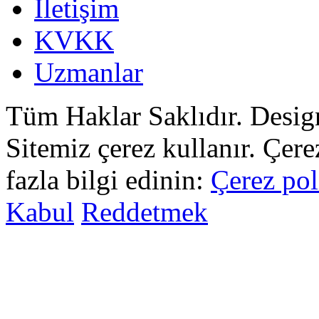
İletişim
KVKK
Uzmanlar
Tüm Haklar Saklıdır. Desi
Sitemiz çerez kullanır. Çer
fazla bilgi edinin:
Çerez pol
Kabul
Reddetmek
sohbet
islami
sohbetler
omegle
tv
türk
sohbet