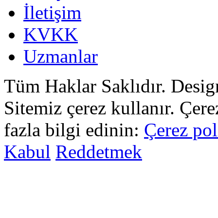
İletişim
KVKK
Uzmanlar
Tüm Haklar Saklıdır. Desi
Sitemiz çerez kullanır. Çer
fazla bilgi edinin:
Çerez pol
Kabul
Reddetmek
sohbet
islami
sohbetler
omegle
tv
türk