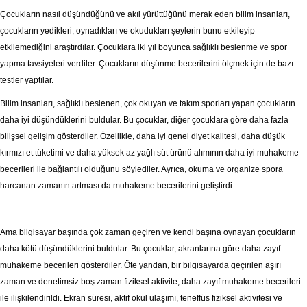
Çocukların nasıl düşündüğünü ve akıl yürüttüğünü merak eden bilim insanları,
çocukların yedikleri, oynadıkları ve okudukları şeylerin bunu etkileyip
etkilemediğini araştırdılar. Çocuklara iki yıl boyunca sağlıklı beslenme ve spor
yapma tavsiyeleri verdiler. Çocukların düşünme becerilerini ölçmek için de bazı
testler yaptılar.
Bilim insanları, sağlıklı beslenen, çok okuyan ve takım sporları yapan çocukların
daha iyi düşündüklerini buldular. Bu çocuklar, diğer çocuklara göre daha fazla
bilişsel gelişim gösterdiler. Özellikle, daha iyi genel diyet kalitesi, daha düşük
kırmızı et tüketimi ve daha yüksek az yağlı süt ürünü alımının daha iyi muhakeme
becerileri ile bağlantılı olduğunu söylediler. Ayrıca, okuma ve organize spora
harcanan zamanın artması da muhakeme becerilerini geliştirdi.
Ama bilgisayar başında çok zaman geçiren ve kendi başına oynayan çocukların
daha kötü düşündüklerini buldular. Bu çocuklar, akranlarına göre daha zayıf
muhakeme becerileri gösterdiler. Öte yandan, bir bilgisayarda geçirilen aşırı
zaman ve denetimsiz boş zaman fiziksel aktivite, daha zayıf muhakeme becerileri
ile ilişkilendirildi. Ekran süresi, aktif okul ulaşımı, teneffüs fiziksel aktivitesi ve