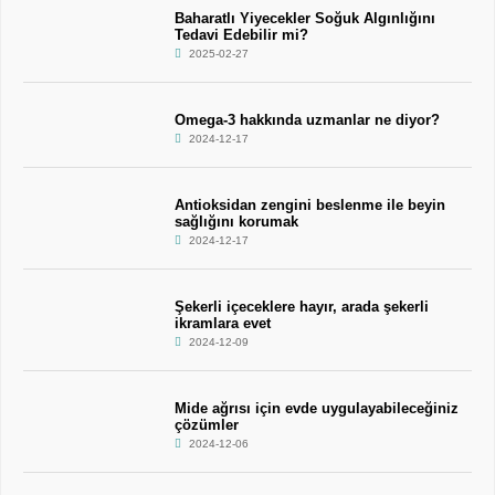
Baharatlı Yiyecekler Soğuk Algınlığını
Tedavi Edebilir mi?
2025-02-27
Omega-3 hakkında uzmanlar ne diyor?
2024-12-17
Antioksidan zengini beslenme ile beyin
sağlığını korumak
2024-12-17
Şekerli içeceklere hayır, arada şekerli
ikramlara evet
2024-12-09
Mide ağrısı için evde uygulayabileceğiniz
çözümler
2024-12-06