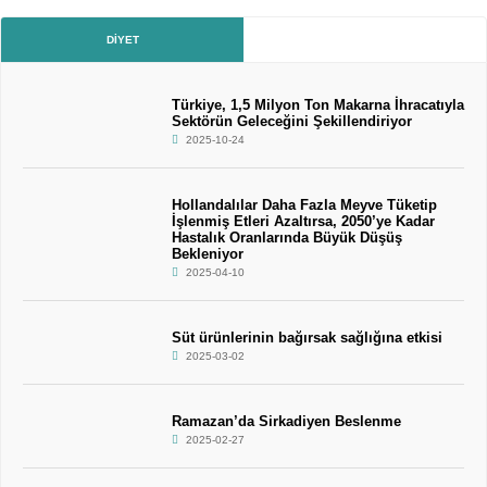
DIYET
Türkiye, 1,5 Milyon Ton Makarna İhracatıyla
Sektörün Geleceğini Şekillendiriyor
2025-10-24
Hollandalılar Daha Fazla Meyve Tüketip
İşlenmiş Etleri Azaltırsa, 2050’ye Kadar
Hastalık Oranlarında Büyük Düşüş
Bekleniyor
2025-04-10
Süt ürünlerinin bağırsak sağlığına etkisi
2025-03-02
Ramazan’da Sirkadiyen Beslenme
2025-02-27