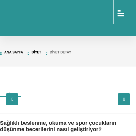
sohbet
islami
sohbetler
omegle
tv
türk
sohbet
islami
sohbet
elektronik
ANA SAYFA
DIYET
DIYET DETAY
sigara
baskılı
poşet
baskılı
poşet
cinsel
sohbet
Sağlıklı beslenme, okuma ve spor çocukların
düşünme becerilerini nasıl geliştiriyor?