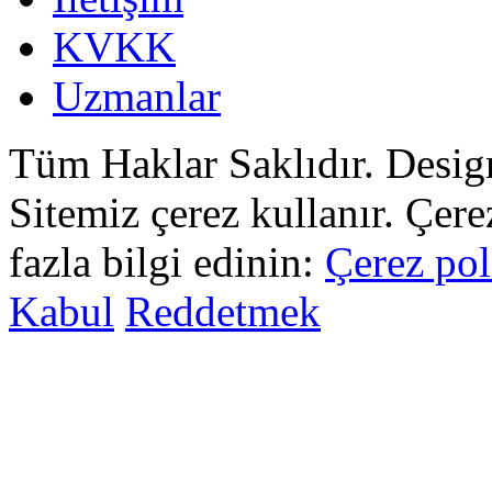
KVKK
Uzmanlar
Tüm Haklar Saklıdır. Desi
Sitemiz çerez kullanır. Çer
fazla bilgi edinin:
Çerez pol
Kabul
Reddetmek
sohbet
islami
sohbetler
omegle
tv
türk
sohbet
islami