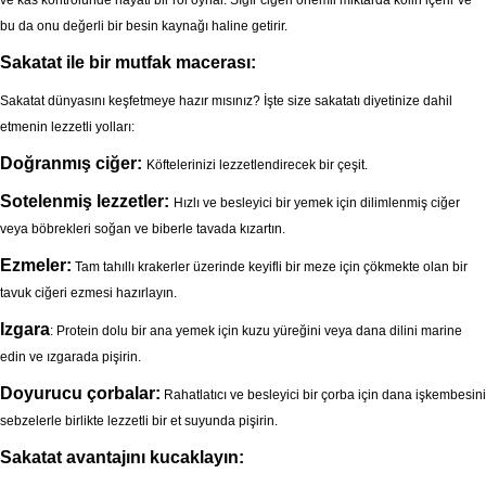
ve kas kontrolünde hayati bir rol oynar. Sığır ciğeri önemli miktarda kolin içerir ve
bu da onu değerli bir besin kaynağı haline getirir.
Sakatat ile bir mutfak macerası:
Sakatat dünyasını keşfetmeye hazır mısınız? İşte size sakatatı diyetinize dahil
etmenin lezzetli yolları:
Doğranmış ciğer:
Köftelerinizi lezzetlendirecek bir çeşit.
Sotelenmiş lezzetler:
Hızlı ve besleyici bir yemek için dilimlenmiş ciğer
veya böbrekleri soğan ve biberle tavada kızartın.
Ezmeler:
Tam tahıllı krakerler üzerinde keyifli bir meze için çökmekte olan bir
tavuk ciğeri ezmesi hazırlayın.
Izgara
: Protein dolu bir ana yemek için kuzu yüreğini veya dana dilini marine
edin ve ızgarada pişirin.
Doyurucu çorbalar:
Rahatlatıcı ve besleyici bir çorba için dana işkembesini
sebzelerle birlikte lezzetli bir et suyunda pişirin.
Sakatat avantajını kucaklayın: