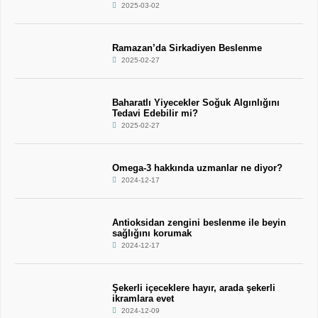
2025-03-02
Ramazan’da Sirkadiyen Beslenme
2025-02-27
Baharatlı Yiyecekler Soğuk Algınlığını
Tedavi Edebilir mi?
2025-02-27
Omega-3 hakkında uzmanlar ne diyor?
2024-12-17
Antioksidan zengini beslenme ile beyin
sağlığını korumak
2024-12-17
Şekerli içeceklere hayır, arada şekerli
ikramlara evet
2024-12-09