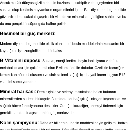
Ancak mutfak dünyası gizli bir besin hazinesine sahiptir ve bu şeylerden biri
sakatat olup kesilmiş hayvanların organ etlerini içerir. Batı diyetlerinde genellikle
göz ardı edilen sakatat, şaşırtıcı bir vitamin ve mineral zenginliğine sahiptir ve bu
da onu gerçek bir süper gıda haline getirir.
Besinsel bir güç merkezi:
Modern diyetlerde genellikle eksik olan temel besin maddelerinin konsantre bir
kaynağıdır. İşte zenginliklerine bir bakış:
B-Vitamini deposu
: Sakatat, enerji üretimi, beyin fonksiyonu ve hücre
metabolizması için çok önemli olan B vitaminleri ile doludur. Özellikle karaciğer,
kırmızı kan hücresi oluşumu ve sinir sistemi sağlığı için hayati önem taşıyan B12
vitamini şampiyonudur.
Mineral harikası:
Demir, çinko ve selenyum sakatatta bolca bulunan
minerallerden sadece birkaçıdır. Bu mineraller bağışıklığı, oksijen taşınmasını ve
sağlıklı hücre fonksiyonunu destekler. Örneğin karaciğer, anemiyi önlemek için
gerekli olan demir açısından bir güç merkezidir.
Kolin şampiyonu:
Daha az bilinen bu besin maddesi beyin gelişimi, hafıza