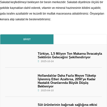
Sakatat keşfedilmeyi bekleyen bir besin merkezidir. Sakatatı diyetinize ölçülü bir
şekilde kaynakları dahil ederek, vitamin ve mineral hazinesinin kilidini açabilir,
gıda israfını azaltabilir ve lezzetli bir mutfak macerasına atılabilirsiniz. Önyargıları
kenara atıp sakatat ile beslenebilirsiniz.
DIYET
Türkiye, 1,5 Milyon Ton Makarna İhracatıyla
Sektörün Geleceğini Şekillendiriyor
2025-10-24
Hollandalılar Daha Fazla Meyve Tüketip
İşlenmiş Etleri Azaltırsa, 2050’ye Kadar
Hastalık Oranlarında Büyük Düşüş
Bekleniyor
2025-04-10
Süt ürünlerinin bağırsak sağlığına etkisi