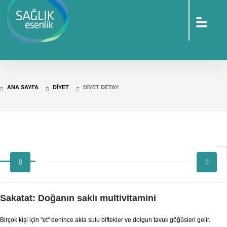
sohbet
islami
sohbetler
omegle
tv
türk
sohbet
islami
sohbet
elektronik
ANA SAYFA
DIYET
DIYET DETAY
sigara
baskılı
poşet
baskılı
poşet
cinsel
sohbet
Sakatat: Doğanın saklı multivitamini
Birçok kişi için "et" denince akla sulu biftekler ve dolgun tavuk göğüsleri gelir.