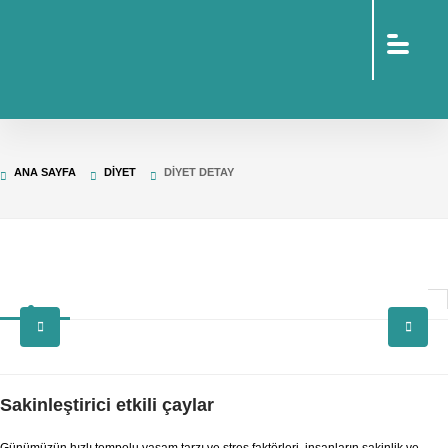
sohbet
islami
sohbetler
omegle
tv
türk
sohbet
islami
sohbet
elektronik
ANA SAYFA
DIYET
DIYET DETAY
sigara
baskılı
poşet
baskılı
poşet
cinsel
sohbet
Sakinleştirici etkili çaylar