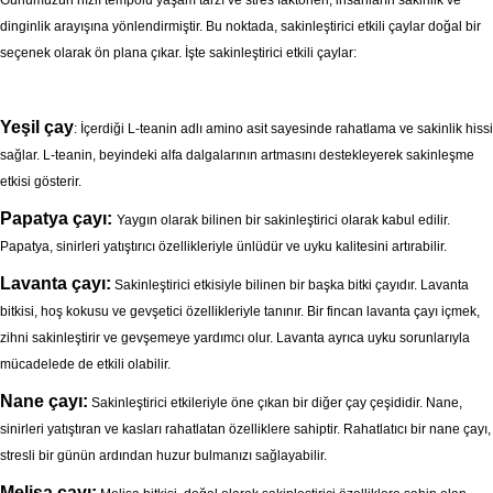
Günümüzün hızlı tempolu yaşam tarzı ve stres faktörleri, insanların sakinlik ve
dinginlik arayışına yönlendirmiştir. Bu noktada, sakinleştirici etkili çaylar doğal bir
seçenek olarak ön plana çıkar. İşte sakinleştirici etkili çaylar:
Yeşil çay
: İçerdiği L-teanin adlı amino asit sayesinde rahatlama ve sakinlik hissi
sağlar. L-teanin, beyindeki alfa dalgalarının artmasını destekleyerek sakinleşme
etkisi gösterir.
Papatya çayı:
Yaygın olarak bilinen bir sakinleştirici olarak kabul edilir.
Papatya, sinirleri yatıştırıcı özellikleriyle ünlüdür ve uyku kalitesini artırabilir.
Lavanta çayı:
Sakinleştirici etkisiyle bilinen bir başka bitki çayıdır. Lavanta
bitkisi, hoş kokusu ve gevşetici özellikleriyle tanınır. Bir fincan lavanta çayı içmek,
zihni sakinleştirir ve gevşemeye yardımcı olur. Lavanta ayrıca uyku sorunlarıyla
mücadelede de etkili olabilir.
Nane çayı:
Sakinleştirici etkileriyle öne çıkan bir diğer çay çeşididir. Nane,
sinirleri yatıştıran ve kasları rahatlatan özelliklere sahiptir. Rahatlatıcı bir nane çayı,
stresli bir günün ardından huzur bulmanızı sağlayabilir.
Melisa çayı: