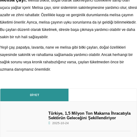
Melisa bitkisi, doğal olarak sakinleştirici özelliklere sahip olan
uçucu yağlar içerir. Melisa çayı, sinir sisteminin sakinleşmesine yardımcı olur, stresi
azaltır ve zihni rahatlatır. Özellikle kaygı ve gerginlik durumlarında melisa çayının
tüketimi önerilir. Ayrıca, melisa çayının uyku sorunlarına da iyi geldiği bilinmektedir.
Bu çayları düzenli olarak tüketmek, stresle başa çıkmaya yardımcı olabilir ve daha
sakin bir ruh hali sağlayabilir.
Yeşil çay, papatya, lavanta, nane ve melisa gibi bitki çayları, doğal özellikleri
sayesinde sakinlik ve rahatlama sağlamada yardımcı olabilir. Ancak herhangi bir
sağlık sorunu veya kronik rahatsızlığınız varsa, çayları tüketmeden önce bir
uzmana danışmanız önemlidir.
DIYET
Türkiye, 1,5 Milyon Ton Makarna İhracatıyla
Sektörün Geleceğini Şekillendiriyor
2025-10-24