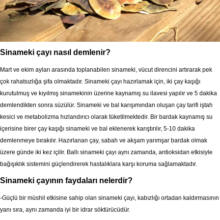
Sinameki çayı nasıl demlenir?
Mart ve ekim ayları arasında toplanabilen sinameki, vücut direncini artırarak pek
çok rahatsızlığa şifa olmaktadır. Sinameki çayı hazırlamak için, iki çay kaşığı
kurutulmuş ve kıyılmış sinamekinin üzerine kaynamış su ilavesi yapılır ve 5 dakika
demlendikten sonra süzülür. Sinameki ve bal karışımından oluşan çay tarifi iştah
kesici ve metabolizma hızlandırıcı olarak tüketilmektedir. Bir bardak kaynamış su
içerisine birer çay kaşığı sinameki ve bal eklenerek karıştırılır, 5-10 dakika
demlenmeye bırakılır. Hazırlanan çay, sabah ve akşam yarımşar bardak olmak
üzere günde iki kez içilir. Ballı sinameki çayı aynı zamanda, antioksidan etkisiyle
bağışıklık sistemini güçlendirerek hastalıklara karşı koruma sağlamaktadır.
Sinameki çayının faydaları nelerdir?
-Güçlü bir müshil etkisine sahip olan sinameki çayı, kabızlığı ortadan kaldırmasının
yanı sıra, aynı zamanda iyi bir idrar söktürücüdür.