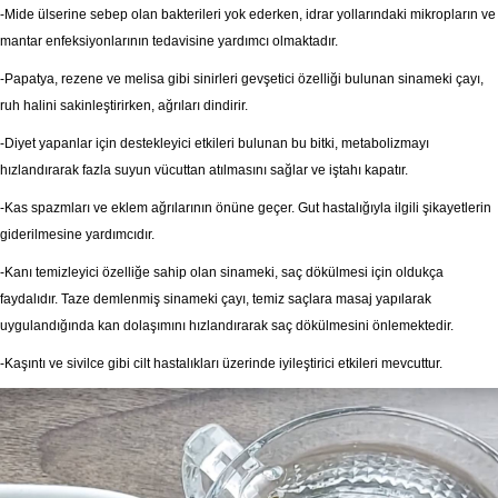
-Mide ülserine sebep olan bakterileri yok ederken, idrar yollarındaki mikropların ve
mantar enfeksiyonlarının tedavisine yardımcı olmaktadır.
-Papatya, rezene ve melisa gibi sinirleri gevşetici özelliği bulunan sinameki çayı,
ruh halini sakinleştirirken, ağrıları dindirir.
-Diyet yapanlar için destekleyici etkileri bulunan bu bitki, metabolizmayı
hızlandırarak fazla suyun vücuttan atılmasını sağlar ve iştahı kapatır.
-Kas spazmları ve eklem ağrılarının önüne geçer. Gut hastalığıyla ilgili şikayetlerin
giderilmesine yardımcıdır.
-Kanı temizleyici özelliğe sahip olan sinameki, saç dökülmesi için oldukça
faydalıdır. Taze demlenmiş sinameki çayı, temiz saçlara masaj yapılarak
uygulandığında kan dolaşımını hızlandırarak saç dökülmesini önlemektedir.
-Kaşıntı ve sivilce gibi cilt hastalıkları üzerinde iyileştirici etkileri mevcuttur.