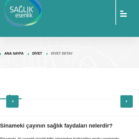
sohbet
islami
sohbetler
omegle
tv
türk
sohbet
islami
sohbet
elektronik
ANA SAYFA
DIYET
DIYET DETAY
sigara
baskılı
poşet
baskılı
poşet
cinsel
sohbet
Sinameki çayının sağlık faydaları nelerdir?