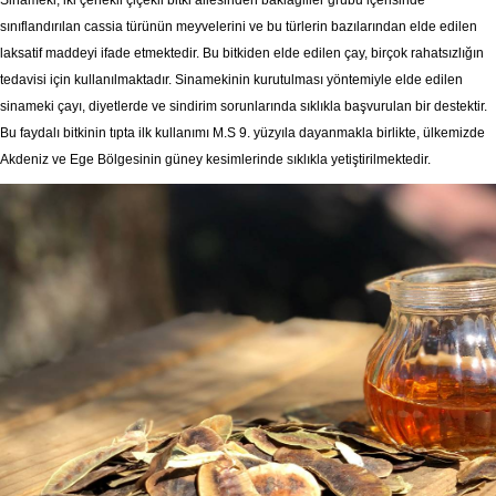
Sinameki, iki çenekli çiçekli bitki ailesinden baklagiller grubu içerisinde
sınıflandırılan cassia türünün meyvelerini ve bu türlerin bazılarından elde edilen
laksatif maddeyi ifade etmektedir. Bu bitkiden elde edilen çay, birçok rahatsızlığın
tedavisi için kullanılmaktadır. Sinamekinin kurutulması yöntemiyle elde edilen
sinameki çayı, diyetlerde ve sindirim sorunlarında sıklıkla başvurulan bir destektir.
Bu faydalı bitkinin tıpta ilk kullanımı M.S 9. yüzyıla dayanmakla birlikte, ülkemizde
Akdeniz ve Ege Bölgesinin güney kesimlerinde sıklıkla yetiştirilmektedir.