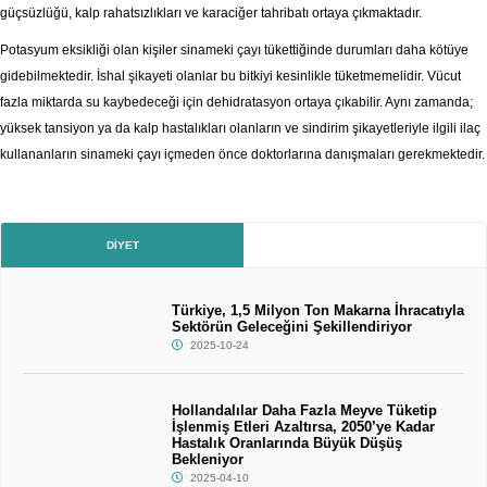
güçsüzlüğü, kalp rahatsızlıkları ve karaciğer tahribatı ortaya çıkmaktadır.
Potasyum eksikliği olan kişiler sinameki çayı tükettiğinde durumları daha kötüye
gidebilmektedir. İshal şikayeti olanlar bu bitkiyi kesinlikle tüketmemelidir. Vücut
fazla miktarda su kaybedeceği için dehidratasyon ortaya çıkabilir. Aynı zamanda;
yüksek tansiyon ya da kalp hastalıkları olanların ve sindirim şikayetleriyle ilgili ilaç
kullananların sinameki çayı içmeden önce doktorlarına danışmaları gerekmektedir.
DIYET
Türkiye, 1,5 Milyon Ton Makarna İhracatıyla
Sektörün Geleceğini Şekillendiriyor
2025-10-24
Hollandalılar Daha Fazla Meyve Tüketip
İşlenmiş Etleri Azaltırsa, 2050’ye Kadar
Hastalık Oranlarında Büyük Düşüş
Bekleniyor
2025-04-10