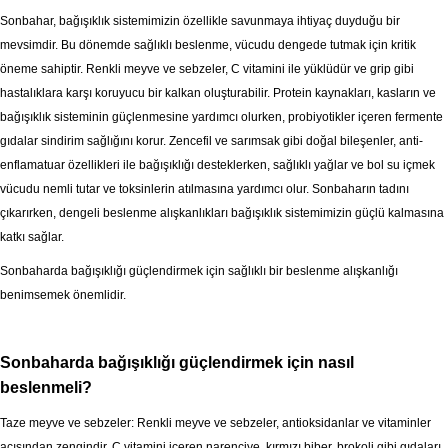
Sonbahar, bağışıklık sistemimizin özellikle savunmaya ihtiyaç duyduğu bir
mevsimdir. Bu dönemde sağlıklı beslenme, vücudu dengede tutmak için kritik
öneme sahiptir. Renkli meyve ve sebzeler, C vitamini ile yüklüdür ve grip gibi
hastalıklara karşı koruyucu bir kalkan oluşturabilir. Protein kaynakları, kasların ve
bağışıklık sisteminin güçlenmesine yardımcı olurken, probiyotikler içeren fermente
gıdalar sindirim sağlığını korur. Zencefil ve sarımsak gibi doğal bileşenler, anti-
enflamatuar özellikleri ile bağışıklığı desteklerken, sağlıklı yağlar ve bol su içmek
vücudu nemli tutar ve toksinlerin atılmasına yardımcı olur. Sonbaharın tadını
çıkarırken, dengeli beslenme alışkanlıkları bağışıklık sistemimizin güçlü kalmasına
katkı sağlar.
Sonbaharda bağışıklığı güçlendirmek için sağlıklı bir beslenme alışkanlığı
benimsemek önemlidir.
Sonbaharda bağışıklığı güçlendirmek için nasıl
beslenmeli?
Taze meyve ve sebzeler: Renkli meyve ve sebzeler, antioksidanlar ve vitaminler
açısından zengindir. C vitamini içeren narenciye, kırmızı biber, brokoli gibi gıdaları