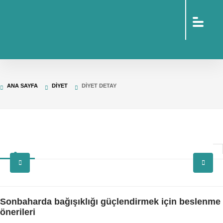
sohbet
islami
sohbetler
omegle
tv
türk
sohbet
islami
sohbet
elektronik
ANA SAYFA
DIYET
DIYET DETAY
sigara
baskılı
poşet
baskılı
poşet
cinsel
sohbet
Sonbaharda bağışıklığı güçlendirmek için beslenme
önerileri