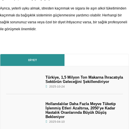
Ayrıca, yeterli uyku almak, stresten kaçınmak ve sigara ile aşırı alkol tüketiminden
kaçınmak da bağışıklık sisteminin güçlenmesine yardımcı olabilir. Herhangi bir
sağlık sorununuz varsa veya özel bir diyet ihtiyacınız varsa, bir sağlık profesyoneli
ile görüşmek önemlidir.
DIYET
Türkiye, 1,5 Milyon Ton Makarna İhracatıyla
Sektörün Geleceğini Şekillendiriyor
2025-10-24
Hollandalılar Daha Fazla Meyve Tüketip
İşlenmiş Etleri Azaltırsa, 2050’ye Kadar
Hastalık Oranlarında Büyük Düşüş
Bekleniyor
2025-04-10