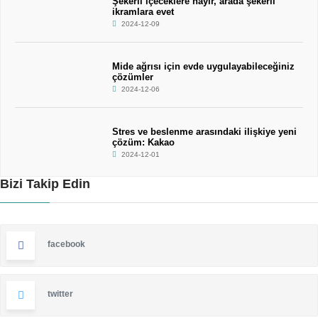
Şekerli içeceklere hayır, arada şekerli
ikramlara evet
2024-12-09
Mide ağrısı için evde uygulayabileceğiniz
çözümler
2024-12-06
Stres ve beslenme arasındaki ilişkiye yeni
çözüm: Kakao
2024-12-01
Bizi Takip Edin
facebook
twitter