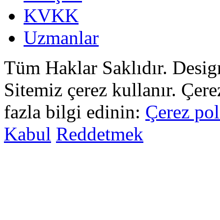
KVKK
Uzmanlar
Tüm Haklar Saklıdır. Desi
Sitemiz çerez kullanır. Çer
fazla bilgi edinin:
Çerez pol
Kabul
Reddetmek
sohbet
islami
sohbetler
omegle
tv
türk
sohbet
islami
sohbet