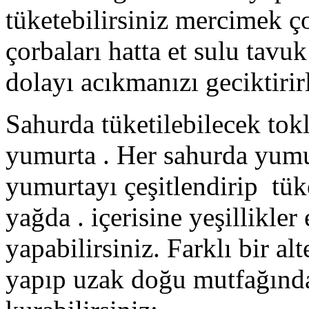
tüketebilirsiniz mercimek ço
çorbaları hatta et sulu tavu
dolayı acıkmanızı geciktirirl
Sahurda tüketilebilecek tok
yumurta . Her sahurda yum
yumurtayı çeşitlendirip tük
yağda . içerisine yeşillikler 
yapabilirsiniz. Farklı bir al
yapıp uzak doğu mutfağından