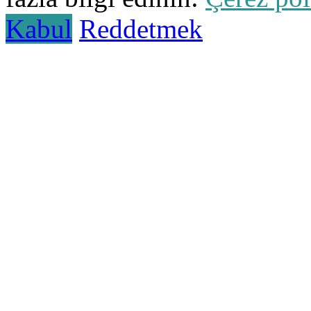
Kabul
Reddetmek
sohbet
islami
sohbetler
omegle
tv
türk
sohbet
islami
sohbet
elektronik
sigara
baskılı
poşet
baskılı
poşet
cinsel
sohbet