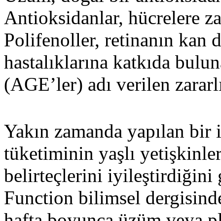
Antioksidanlar, hücrelere zar
Polifenoller, retinanın kan 
hastalıklarına katkıda bulun
(AGE’ler) adı verilen zarar
Yakın zamanda yapılan bir 
tüketiminin yaşlı yetişkinle
belirteçlerini iyileştirdiği
Function bilimsel dergisind
hafta boyunca üzüm veya pl