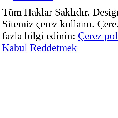
Tüm Haklar Saklıdır. Desi
Sitemiz çerez kullanır. Çer
fazla bilgi edinin:
Çerez pol
Kabul
Reddetmek
sohbet
islami
sohbetler
omegle
tv
türk
sohbet
islami
sohbet
elektronik
sigara
baskılı
poşet
baskılı