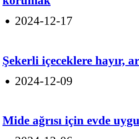
korumak
2024-12-17
Şekerli içeceklere hayır, 
2024-12-09
Mide ağrısı için evde uyg