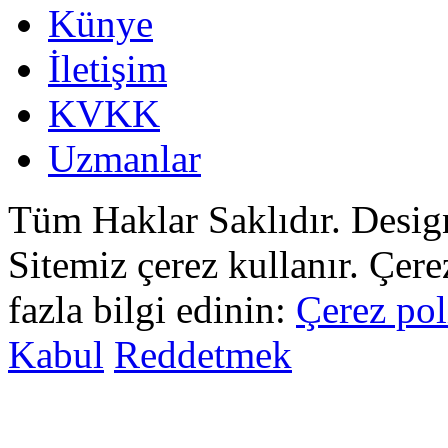
Künye
İletişim
KVKK
Uzmanlar
Tüm Haklar Saklıdır. Desi
Sitemiz çerez kullanır. Çer
fazla bilgi edinin:
Çerez pol
Kabul
Reddetmek
sohbet
islami
sohbetler
omegle