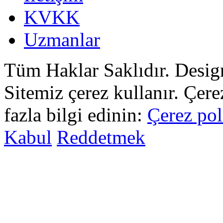
KVKK
Uzmanlar
Tüm Haklar Saklıdır. Desi
Sitemiz çerez kullanır. Çer
fazla bilgi edinin:
Çerez pol
Kabul
Reddetmek
sohbet
islami
sohbetler
omegle
tv
türk
sohbet
islami