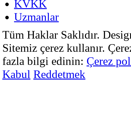
KVKK
Uzmanlar
Tüm Haklar Saklıdır. Desi
Sitemiz çerez kullanır. Çer
fazla bilgi edinin:
Çerez pol
Kabul
Reddetmek
sohbet
islami
sohbetler
omegle
tv
türk
sohbet
islami
sohbet
elektronik