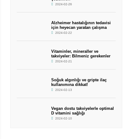
2024-02-26
Alzheimer hastalığının tedavisi
için heyecan yaratan çalışma
2024-02-22
Vitaminler, mineraller ve
takviyeler: Bilmeniz gerekenler
2024-02-21
Soğuk algınlığı ve gripte ilaç
kullanımına dikkat!
2024-02-13
Vegan dostu takviyelerle optimal
D vitamini sağlığı
2024-02-10