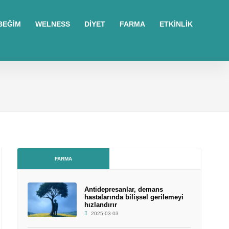
BEĞİM
WELNESS
DİYET
FARMA
ETKİNLİK
FARMA
Antidepresanlar, demans
hastalarında bilişsel gerilemeyi
hızlandırır
2025-03-03