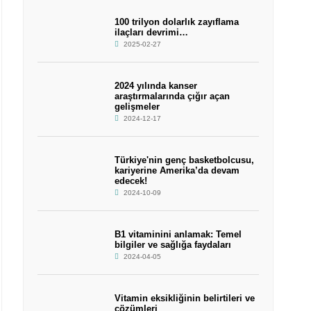
100 trilyon dolarlık zayıflama
ilaçları devrimi…
2025-02-27
2024 yılında kanser
araştırmalarında çığır açan
gelişmeler
2024-12-17
Türkiye'nin genç basketbolcusu,
kariyerine Amerika’da devam
edecek!
2024-10-09
B1 vitaminini anlamak: Temel
bilgiler ve sağlığa faydaları
2024-04-05
Vitamin eksikliğinin belirtileri ve
çözümleri