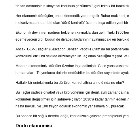
“İnsan davranışının kimyasal kodunun çözülmesi”, gibi teknik bir tanım si
Her ekonomik dönüşüm, en beklenmedik yerden gelir. Buhar makinesi, elek
mekanizmalarından biri olan “dürtü kontrolü” üzerine inşa edilen yeni bir
Ekonomik devrimler, nadiren beklenen kaynaklardan gelir. Tıpkı 1850'ler
edemeyeceği gibi, bugün de diyabet ilaçlarının hayatımızdaki en büyük dönü
Ancak, GLP-1 ilaçları (Glukagon Benzeri Peptit-1), tam da bu potansiyele
kontrolünü etkili bir şekilde düzenleyen ilk ilaç olma özelliğini taşıyor. Ve 
Modern ekonomimiz, dürtüler üzerine inşa edilmiştir. Gece yarısı atıştırmal
harcamalar... Trilyonlarca dolarlık endüstriler, bu dürtüler sayesinde ayak
Haftalık bir enjeksiyonla bu dürtüler kontrol altına alındığında ne olur?
Bu ilaçlar sadece diyabet veya kilo yönetimi için değil, aynı zamanda insa
kökünden değiştirmek için sahneye çıkıyor. 2030’a kadar tahmin edilen 78
hasta havuzu ve 100 trilyon dolarlık ekonomik yansımaya oluşturacak.
Bu sadece bir sağlık devrimi değil, kapitalizmin çalışma prensiplerini ye
Dürtü ekonomisi