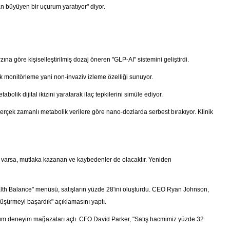
an büyüyen bir uçurum yaratıyor" diyor.
a göre kişiselleştirilmiş dozaj öneren "GLP-AI" sistemini geliştirdi.
ik monitörleme yani non-invaziv izleme özelliği sunuyor.
tabolik dijital ikizini yaratarak ilaç tepkilerini simüle ediyor.
ı gerçek zamanlı metabolik verilere göre nano-dozlarda serbest bırakıyor. Klinik
t varsa, mutlaka kazanan ve kaybedenler de olacaktır. Yeniden
h Balance" menüsü, satışların yüzde 28'ini oluşturdu. CEO Ryan Johnson,
üşürmeyi başardık" açıklamasını yaptı.
ium deneyim mağazaları açtı. CFO David Parker, "Satış hacmimiz yüzde 32