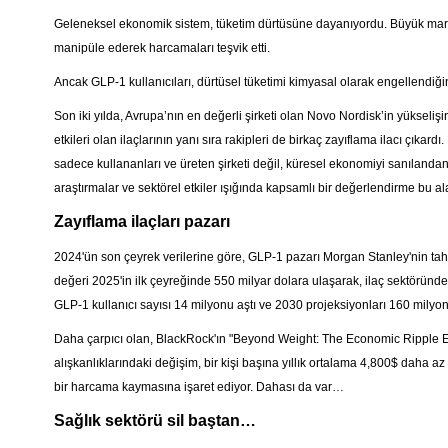
Geleneksel ekonomik sistem, tüketim dürtüsüne dayanıyordu. Büyük markalar
manipüle ederek harcamaları teşvik etti.
Ancak GLP-1 kullanıcıları, dürtüsel tüketimi kimyasal olarak engellendiğ
Son iki yılda, Avrupa’nın en değerli şirketi olan Novo Nordisk’in yükseliş
etkileri olan ilaçlarının yanı sıra rakipleri de birkaç zayıflama ilacı çıkar
sadece kullananları ve üreten şirketi değil, küresel ekonomiyi sanılanda
araştırmalar ve sektörel etkiler ışığında kapsamlı bir değerlendirme bu ala
Zayıflama ilaçları pazarı
2024'ün son çeyrek verilerine göre, GLP-1 pazarı Morgan Stanley'nin tah
değeri 2025'in ilk çeyreğinde 550 milyar dolara ulaşarak, ilaç sektöründe
GLP-1 kullanıcı sayısı 14 milyonu aştı ve 2030 projeksiyonları 160 milyon 
Daha çarpıcı olan, BlackRock'ın "Beyond Weight: The Economic Ripple Eff
alışkanlıklarındaki değişim, bir kişi başına yıllık ortalama 4,800$ daha
bir harcama kaymasına işaret ediyor. Dahası da var…
Sağlık sektörü sil baştan…