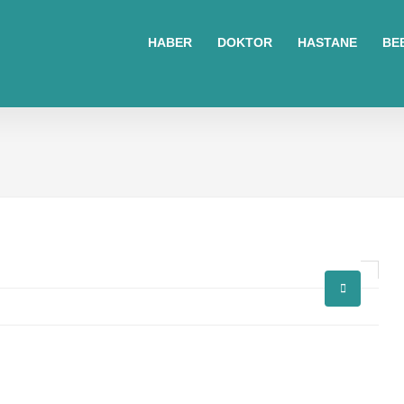
sohbet
islami
sohbetler
HABER
DOKTOR
HASTANE
BE
omegle
tv
türk
sohbet
islami
sohbet
elektronik
sigara
baskılı
poşet
baskılı
poşet
cinsel
sohbet