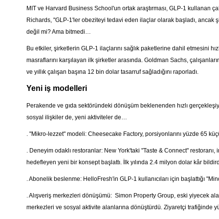
MIT ve Harvard Business School'un ortak araştırması, GLP-1 kullanan çalış
Richards, "GLP-1'ler obeziteyi tedavi eden ilaçlar olarak başladı, ancak şim
değil mi? Ama bitmedi…
Bu etkiler, şirketlerin GLP-1 ilaçlarını sağlık paketlerine dahil etmesini 
masraflarını karşılayan ilk şirketler arasında. Goldman Sachs, çalışanları
ve yıllık çalışan başına 12 bin dolar tasarruf sağladığını raporladı.
Yeni iş modelleri
Perakende ve gıda sektöründeki dönüşüm beklenenden hızlı gerçekleşiyor
sosyal ilişkiler de, yeni aktiviteler de…
. "Mikro-lezzet" modeli: Cheesecake Factory, porsiyonlarını yüzde 65 küçü
. Deneyim odaklı restoranlar: New York'taki "Taste & Connect" restoranı, i
hedefleyen yeni bir konsept başlattı. İlk yılında 2.4 milyon dolar kâr bildird
. Abonelik beslenme: HelloFresh'in GLP-1 kullanıcıları için başlattığı "Mi
. Alışveriş merkezleri dönüşümü: Simon Property Group, eski yiyecek alan
merkezleri ve sosyal aktivite alanlarına dönüştürdü. Ziyaretçi trafiğinde yü