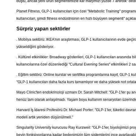
düştü, ancak yeni ürün segmentimizle kâr marjımızı yüzde 7 artırdık" dedi
Planet Fitness, GLP-1 kullanıcıları için özel "Metabolic Training" program
kullanıcıları, şimdi fitness endüstrisinin en hızlı büyüyen segmenti" açıkla
Sürpriz yapan sektörler
. Mobilya sektörü: IKEA'nın araştırması, GLP-1 kullanıcılarının evde geç
yükseldiğini gösteriyor.
. Kültürel etkinlikler: Broadway gösterileri, GLP-1 kullanıcıları arasında b
kullanıcılarına özel düzenlediği "Cultural Evening Series" etkinlikleri 2 saa
. Eğitim sektörü: Online kurslar ve sertifika programlarına kayıt, GLP-1
"GLP-1 kullanıcıları daha fazla kurs tamamlıyor ve daha yüksek not ortal
Mayo Clinic'ten endokrinoloji uzmanı Dr. Sarah Mitchell: "GLP-1'ler şu and
henüz tam olarak anlaşılmadı. Yaşam boyu kullanım senaryoları üzerinde 
Harvard İş İdaresi Profesörü Dr. Michael Porter: "GLP-1'ler, tüketici davra
modeli artık yeniden düşünülmeli."
Singularity University kurucusu Ray Kurzweil: "GLP-1'ler, biyolojimizi
beyin fonksiyonlarına kadar bedenimizin tüm sistemlerini ince ayarlayabil