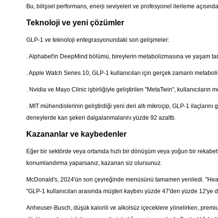
Bu, bilişsel performans, enerji seviyeleri ve profesyonel ilerleme açısınd
Teknoloji ve yeni çözümler
GLP-1 ve teknoloji entegrasyonundaki son gelişmeler:
. Alphabet'in DeepMind bölümü, bireylerin metabolizmasına ve yaşam tarzın
. Apple Watch Series 10, GLP-1 kullanıcıları için gerçek zamanlı metabol
. Nvidia ve Mayo Clinic işbirliğiyle geliştirilen "MetaTwin", kullanıcıların me
. MIT mühendislerinin geliştirdiği yeni deri altı mikroçip, GLP-1 ilaçların
deneylerde kan şekeri dalgalanmalarını yüzde 92 azalttı.
Kazananlar ve kaybedenler
Eğer bir sektörde veya ortamda hızlı bir dönüşüm veya yoğun bir rekabe
konumlandırma yaparsanız, kazanan siz olursunuz.
McDonald's, 2024'ün son çeyreğinde menüsünü tamamen yeniledi. "Healt
"GLP-1 kullanıcıları arasında müşteri kaybını yüzde 47'den yüzde 12'ye d
Anheuser-Busch, düşük kalorili ve alkolsüz içeceklere yönelirken, prem