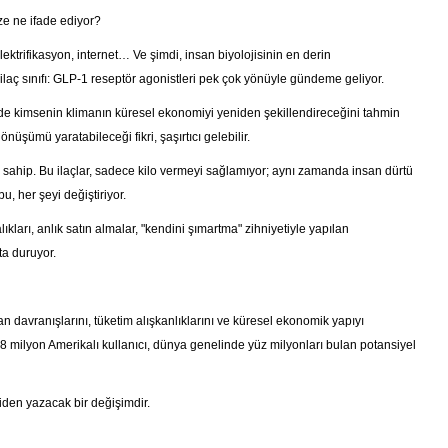
ze ne ifade ediyor?
trifikasyon, internet… Ve şimdi, insan biyolojisinin en derin
 ilaç sınıfı: GLP-1 reseptör agonistleri pek çok yönüyle gündeme geliyor.
de kimsenin klimanın küresel ekonomiyi yeniden şekillendireceğini tahmin
şümü yaratabileceği fikri, şaşırtıcı gelebilir.
 sahip. Bu ilaçlar, sadece kilo vermeyi sağlamıyor; aynı zamanda insan dürtü
bu, her şeyi değiştiriyor.
ıkları, anlık satın almalar, "kendini şımartma" zihniyetiyle yapılan
ta duruyor.
n davranışlarını, tüketim alışkanlıklarını ve küresel ekonomik yapıyı
 milyon Amerikalı kullanıcı, dünya genelinde yüz milyonları bulan potansiyel
niden yazacak bir değişimdir.