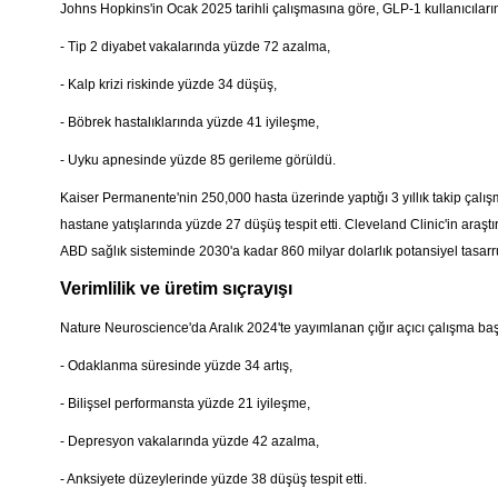
Johns Hopkins'in Ocak 2025 tarihli çalışmasına göre, GLP-1 kullanıcıları
- Tip 2 diyabet vakalarında yüzde 72 azalma,
- Kalp krizi riskinde yüzde 34 düşüş,
- Böbrek hastalıklarında yüzde 41 iyileşme,
- Uyku apnesinde yüzde 85 gerileme görüldü.
Kaiser Permanente'nin 250,000 hasta üzerinde yaptığı 3 yıllık takip çalış
hastane yatışlarında yüzde 27 düşüş tespit etti. Cleveland Clinic'in araştır
ABD sağlık sisteminde 2030'a kadar 860 milyar dolarlık potansiyel tasar
Verimlilik ve üretim sıçrayışı
Nature Neuroscience'da Aralık 2024'te yayımlanan çığır açıcı çalışma baş
- Odaklanma süresinde yüzde 34 artış,
- Bilişsel performansta yüzde 21 iyileşme,
- Depresyon vakalarında yüzde 42 azalma,
- Anksiyete düzeylerinde yüzde 38 düşüş tespit etti.