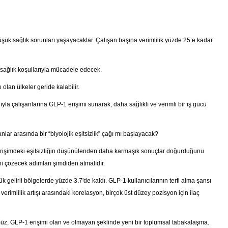
şük sağlık sorunları yaşayacaklar. Çalışan başına verimlilik yüzde 25’e kadar
 sağlık koşullarıyla mücadele edecek.
lan ülkeler geride kalabilir.
ığıyla çalışanlarına GLP-1 erişimi sunarak, daha sağlıklı ve verimli bir iş gücü
lar arasında bir “biyolojik eşitsizlik” çağı mı başlayacak?
 erişimdeki eşitsizliğin düşünülenden daha karmaşık sonuçlar doğurduğunu
ini çözecek adımları şimdiden atmalıdır.
gelirli bölgelerde yüzde 3.7'de kaldı. GLP-1 kullanıcılarının terfi alma şansı
verimlilik artışı arasındaki korelasyon, birçok üst düzey pozisyon için ilaç
, GLP-1 erişimi olan ve olmayan şeklinde yeni bir toplumsal tabakalaşma.