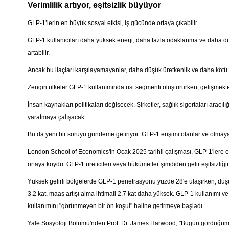
Verimlilik artıyor, eşitsizlik büyüyor
GLP-1’lerin en büyük sosyal etkisi, iş gücünde ortaya çıkabilir.
GLP-1 kullanıcıları daha yüksek enerji, daha fazla odaklanma ve daha dü
artabilir.
Ancak bu ilaçları karşılayamayanlar, daha düşük üretkenlik ve daha kötü
Zengin ülkeler GLP-1 kullanımında üst segmenti oluştururken, gelişmekte o
İnsan kaynakları politikaları değişecek. Şirketler, sağlık sigortaları aracıl
yaratmaya çalışacak.
Bu da yeni bir soruyu gündeme getiriyor: GLP-1 erişimi olanlar ve olmayan
London School of Economics'in Ocak 2025 tarihli çalışması, GLP-1'lere
ortaya koydu. GLP-1 üreticileri veya hükümetler şimdiden gelir eşitsizliğ
Yüksek gelirli bölgelerde GLP-1 penetrasyonu yüzde 28'e ulaşırken, düşük 
3.2 kat, maaş artışı alma ihtimali 2.7 kat daha yüksek. GLP-1 kullanımı ve 
kullanımını "görünmeyen bir ön koşul" haline getirmeye başladı.
Yale Sosyoloji Bölümü'nden Prof. Dr. James Harwood, "Bugün gördüğümüz