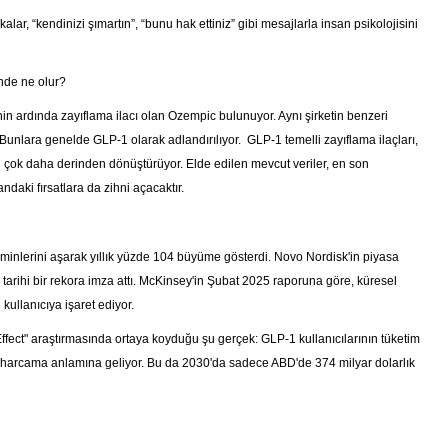
, “kendinizi şımartın”, “bunu hak ettiniz” gibi mesajlarla insan psikolojisini
inde ne olur?
inin ardında zayıflama ilacı olan Ozempic bulunuyor. Aynı şirketin benzeri
dı. Bunlara genelde GLP-1 olarak adlandırılıyor. GLP-1 temelli zayıflama ilaçları,
n çok daha derinden dönüştürüyor. Elde edilen mevcut veriler, en son
ndaki fırsatlara da zihni açacaktır.
minlerini aşarak yıllık yüzde 104 büyüme gösterdi. Novo Nordisk'in piyasa
 tarihi bir rekora imza attı. McKinsey'in Şubat 2025 raporuna göre, küresel
kullanıcıya işaret ediyor.
ect" araştırmasında ortaya koyduğu şu gerçek: GLP-1 kullanıcılarının tüketim
 az harcama anlamına geliyor. Bu da 2030'da sadece ABD'de 374 milyar dolarlık