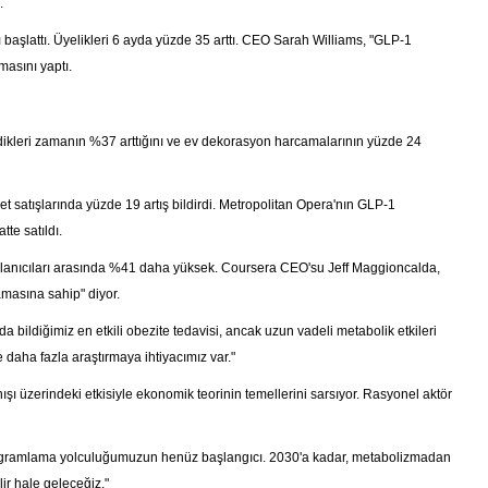
.
ı başlattı. Üyelikleri 6 ayda yüzde 35 arttı. CEO Sarah Williams, "GLP-1
masını yaptı.
irdikleri zamanın %37 arttığını ve ev dekorasyon harcamalarının yüzde 24
ilet satışlarında yüzde 19 artış bildirdi. Metropolitan Opera'nın GLP-1
tte satıldı.
 kullanıcıları arasında %41 daha yüksek. Coursera CEO'su Jeff Maggioncalda,
amasına sahip" diyor.
a bildiğimiz en etkili obezite tedavisi, ancak uzun vadeli metabolik etkileri
daha fazla araştırmaya ihtiyacımız var."
nışı üzerindeki etkisiyle ekonomik teorinin temellerini sarsıyor. Rasyonel aktör
 programlama yolculuğumuzun henüz başlangıcı. 2030'a kadar, metabolizmadan
ir hale geleceğiz."