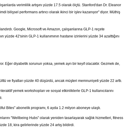
anlarda verimlilik artışını yüzde 17.5 olarak ölçtü. Stanford'dan Dr. Eleanor
di bilişsel performans artırıcı olarak ikinci bir işlev kazanıyor" diyor. Müthiş
hızlandırdı. Google, Microsoft ve Amazon, çalışanlarına GLP-1 reçete
nın yüzde 42'sinin GLP-1 kullanımının hastane izinlerini yüzde 34 azalttığını
. Eğer diyabetik sorunun yoksa, yemek ayrı bir keyif olacaktır. Gezmek de,
lttü ve fiyatları yüzde 40 düşürdü, ancak müşteri memnuniyeti yüzde 22 arttı.
nteraktif yemek workshopları ve sosyal etkinliklerle GLP-1 kullanıcılarını
i.
ndful Bites" abonelik programı, 6 ayda 1.2 milyon aboneye ulaştı.
larını "Wellbeing Hubs" olarak yeniden tasarlayarak sağlık hizmetleri, fitness
zde 18, kira gelirlerinde yüzde 24 artış bildirdi.