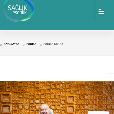
sohbet
islami
sohbetler
omegle
tv
türk
sohbet
islami
sohbet
elektronik
ANA SAYFA
FARMA
FARMA DETAY
sigara
baskılı
poşet
baskılı
poşet
cinsel
sohbet