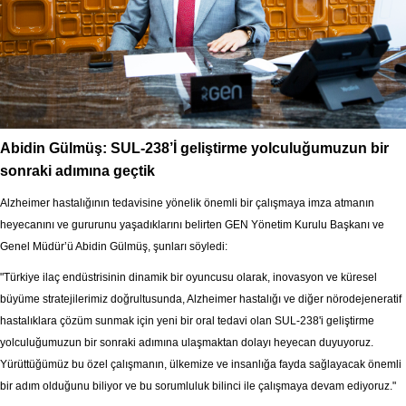
Abidin Gülmüş: SUL-238’İ geliştirme yolculuğumuzun bir
sonraki adımına geçtik
Alzheimer hastalığının tedavisine yönelik önemli bir çalışmaya imza atmanın
heyecanını ve gururunu yaşadıklarını belirten GEN Yönetim Kurulu Başkanı ve
Genel Müdür’ü Abidin Gülmüş, şunları söyledi:
"Türkiye ilaç endüstrisinin dinamik bir oyuncusu olarak, inovasyon ve küresel
büyüme stratejilerimiz doğrultusunda, Alzheimer hastalığı ve diğer nörodejeneratif
hastalıklara çözüm sunmak için yeni bir oral tedavi olan SUL-238'i geliştirme
yolculuğumuzun bir sonraki adımına ulaşmaktan dolayı heyecan duyuyoruz.
Yürüttüğümüz bu özel çalışmanın, ülkemize ve insanlığa fayda sağlayacak önemli
bir adım olduğunu biliyor ve bu sorumluluk bilinci ile çalışmaya devam ediyoruz."