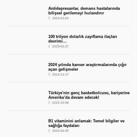
Antidepresanlar, demans hastalarında
bilişsel gerilemeyi hızlandırır
2025-03-03
100 trilyon dolarlık zayıflama ilaçları
devrimi…
2025-02-27
2024 yılında kanser araştırmalarında çığır
açan gelişmeler
2024-12-17
Türkiye'nin genç basketbolcusu, kariyerine
Amerika’da devam edecek!
2024-10-09
B1 vitaminini anlamak: Temel bilgiler ve
sağlığa faydaları
2024-04-05