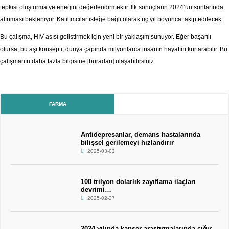
tepkisi oluşturma yeteneğini değerlendirmektir. İlk sonuçların 2024’ün sonlarında
alınması bekleniyor. Katılımcılar isteğe bağlı olarak üç yıl boyunca takip edilecek.
Bu çalışma, HIV aşısı geliştirmek için yeni bir yaklaşım sunuyor. Eğer başarılı
olursa, bu aşı konsepti, dünya çapında milyonlarca insanın hayatını kurtarabilir. Bu
çalışmanın daha fazla bilgisine [buradan] ulaşabilirsiniz.
FARMA
Antidepresanlar, demans hastalarında
bilişsel gerilemeyi hızlandırır
2025-03-03
100 trilyon dolarlık zayıflama ilaçları
devrimi…
2025-02-27
2024 yılında kanser araştırmalarında çığır