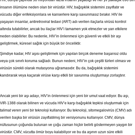
HIV, dünya çapında 38 milyondan fazla insanın yaşadığı ve her yıl yaklaşık 690 bin
insanın ölümüne neden olan bir virüstür. HIV, bağışıklık sistemini zayıflatır ve
vücudu diğer enfeksiyonlara ve kanserlere karşı savunmasız bırakır. HIV ile
yaşayan insanlar, antiretroviral tedavi (ART) adı verilen ilaçlarla virüsü kontrol
altında tutabilirler, ancak bu ilaçlar HIV’i tamamen yok etmezler ve yan etkilere
neden olabilirler. Bu nedenle, HIV’in önlenmesi için güvenli ve etkili bir aşı
geliştirmek, küresel sağlık için büyük bir önceliktir.
Şimdiye kadar, HIV aşısı geliştirmek için yapılan birçok deneme başarısız oldu
veya çok sınırlı koruma sağladı. Bunun nedeni, HIV’in çok çeşitli türleri olması ve
virüsün sürekli olarak mutasyona uğramasıdır. Bu da, bağışıklık sistemini
kandırarak veya kaçarak virüse karşı etkili bir savunma oluşturmayı zorlaştırır.
Ancak yeni bir aşı adayı, HIV’in önlenmesi için yeni bir umut vaat ediyor. Bu aşı,
VIR-1388 olarak bilinen ve vücuda HIV’e karşı bağışıklık tepkisi oluşturmak için
talimat veren yeni bir teknoloji kullanıyor. Bu teknoloji, sitomegalovirüs (CMV) adı
verilen başka bir virüsün zayıflatılmış bir versiyonunu kullanıyor. CMV, dünya
nüfusunun çoğunda bulunan ve çoğu zaman hiçbir belirti göstermeyen yaygın bir
virüstür. CMV, vücutta ömür boyu kalabiliyor ve bu da aşının uzun süre etkili