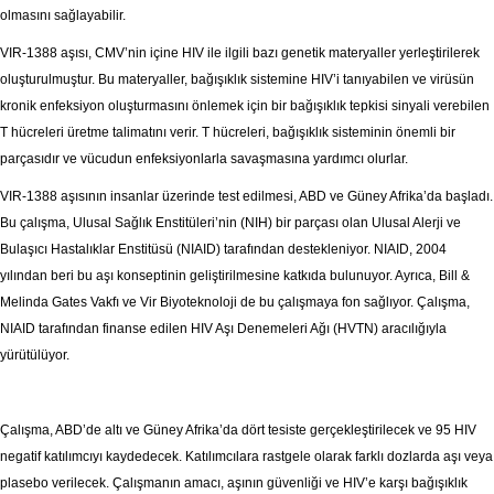
olmasını sağlayabilir.
VIR-1388 aşısı, CMV’nin içine HIV ile ilgili bazı genetik materyaller yerleştirilerek
oluşturulmuştur. Bu materyaller, bağışıklık sistemine HIV’i tanıyabilen ve virüsün
kronik enfeksiyon oluşturmasını önlemek için bir bağışıklık tepkisi sinyali verebilen
T hücreleri üretme talimatını verir. T hücreleri, bağışıklık sisteminin önemli bir
parçasıdır ve vücudun enfeksiyonlarla savaşmasına yardımcı olurlar.
VIR-1388 aşısının insanlar üzerinde test edilmesi, ABD ve Güney Afrika’da başladı.
Bu çalışma, Ulusal Sağlık Enstitüleri’nin (NIH) bir parçası olan Ulusal Alerji ve
Bulaşıcı Hastalıklar Enstitüsü (NIAID) tarafından destekleniyor. NIAID, 2004
yılından beri bu aşı konseptinin geliştirilmesine katkıda bulunuyor. Ayrıca, Bill &
Melinda Gates Vakfı ve Vir Biyoteknoloji de bu çalışmaya fon sağlıyor. Çalışma,
NIAID tarafından finanse edilen HIV Aşı Denemeleri Ağı (HVTN) aracılığıyla
yürütülüyor.
Çalışma, ABD’de altı ve Güney Afrika’da dört tesiste gerçekleştirilecek ve 95 HIV
negatif katılımcıyı kaydedecek. Katılımcılara rastgele olarak farklı dozlarda aşı veya
plasebo verilecek. Çalışmanın amacı, aşının güvenliği ve HIV’e karşı bağışıklık