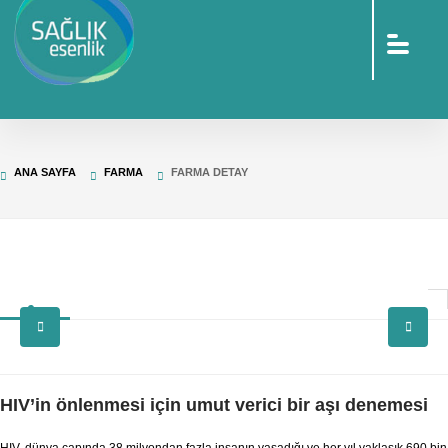
sohbet
islami
sohbetler
omegle
tv
türk
sohbet
islami
sohbet
elektronik
ANA SAYFA
FARMA
FARMA DETAY
sigara
baskılı
poşet
baskılı
poşet
cinsel
sohbet
HIV’in önlenmesi için umut verici bir aşı denemesi