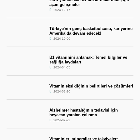
açan gelişmeler
2024-12-17
Türkiye'nin genç basketbolcusu, kariyerine
Amerika’da devam edecek!
2024-10-09
B1 vitaminini anlamak: Temel bilgiler ve
sağlığa faydaları
2024-04-05
Vitamin eksikliğinin belirtileri ve çözümleri
2024-02-26
Alzheimer hastalığının tedavisi için
heyecan yaratan çalışma
2024-02-22
Vitaminler, mineraller ve takviyeler: