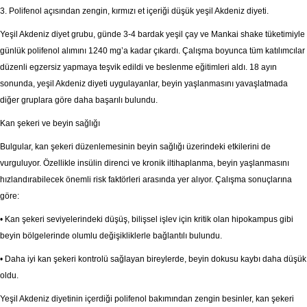
3. Polifenol açısından zengin, kırmızı et içeriği düşük yeşil Akdeniz diyeti.
Yeşil Akdeniz diyet grubu, günde 3-4 bardak yeşil çay ve Mankai shake tüketimiyle
günlük polifenol alımını 1240 mg’a kadar çıkardı. Çalışma boyunca tüm katılımcılar
düzenli egzersiz yapmaya teşvik edildi ve beslenme eğitimleri aldı. 18 ayın
sonunda, yeşil Akdeniz diyeti uygulayanlar, beyin yaşlanmasını yavaşlatmada
diğer gruplara göre daha başarılı bulundu.
Kan şekeri ve beyin sağlığı
Bulgular, kan şekeri düzenlemesinin beyin sağlığı üzerindeki etkilerini de
vurguluyor. Özellikle insülin direnci ve kronik iltihaplanma, beyin yaşlanmasını
hızlandırabilecek önemli risk faktörleri arasında yer alıyor. Çalışma sonuçlarına
göre:
• Kan şekeri seviyelerindeki düşüş, bilişsel işlev için kritik olan hipokampus gibi
beyin bölgelerinde olumlu değişikliklerle bağlantılı bulundu.
• Daha iyi kan şekeri kontrolü sağlayan bireylerde, beyin dokusu kaybı daha düşük
oldu.
Yeşil Akdeniz diyetinin içerdiği polifenol bakımından zengin besinler, kan şekeri