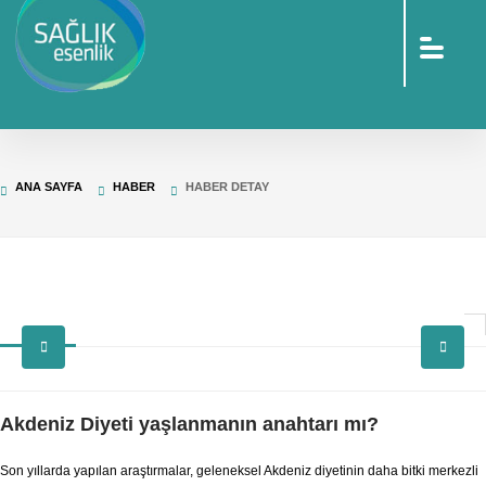
sohbet
islami
sohbetler
omegle
tv
türk
sohbet
islami
sohbet
elektronik
ANA SAYFA
HABER
HABER DETAY
sigara
baskılı
poşet
baskılı
poşet
cinsel
sohbet
Akdeniz Diyeti yaşlanmanın anahtarı mı?
Son yıllarda yapılan araştırmalar, geleneksel Akdeniz diyetinin daha bitki merkezli