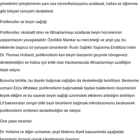
yönetimini iyileştirmenin yanı sıra nöroinflamasyonu azaltarak, hafıza ve öğrenme
gibi bilişsel süreçleri destekledi.
Polifenoller ve beyin sağlığı
Polifenoller, oksidatif stres ve iltihaplanmayı azaltarak beyin hücrelerinin
yaşlanmasını yavaşlatabilir. Özellikle Mankai su mercimeği ve yeşil çay, bu
etkilerde başlıca rol oynayan besinlerdir. Rush Sağlıklı Yaşlanma Enstitüsü’nden
Dr. Thomas Holland, polifenollerin kan-beyin bariyerini geçerek nörogenezi
desteklediğini ve hafıza için kritik olan hipokampusta iltihaplanmayı azalttığını
ifade ediyor.
Bununla birlikte, bu diyetin bağırsak sağlığını da desteklediği belirtiliyor. Beslenme
uzmanı Eliza Whitaker, polifenollerin bağırsaktaki faydalı bakterilerin büyümesini
teşvik ettiğini ve bu sayede beyin sağlığı üzerindeki etkilerini artırdığını belirtiyor.
Lif bakımından zengin bitki bazlı besinlerin bağırsak mikrobiyomunu besleyerek
polifenollerin emilimini desteklediğini de ekliyor.
Öne çıkan besinler
Dr. Holland ve diğer uzmanlar, yeşil Akdeniz diyeti kapsamında aşağıdaki
besinlerin düzenli olarak tüketilmesini öneriyor: