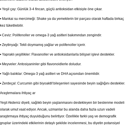
• Yeşil çay: Günlük 3-4 fincan, güçlü antioksidan etkisiyle öne çıkar.
• Mankai su mercimeği: Shake ya da yemeklerin bir parçası olarak haftada birkaç
kez tüketilebilir.
• Ceviz: Polifenoller ve omega-3 yağ asitleri bakımından zengindir.
• Zeytinyağı: Tekli doymamış yağlar ve polifenoller içerir.
• Yapraklı yeşillikler: Flavanoller ve antioksidanlarla bilişsel işlevi destekler.
• Meyveler: Antosiyaninler gibi flavonoidlerle doludur.
• Yağlı balıklar: Omega-3 yağ asitleri ve DHA açısından önemlidir.
• Zerdeçal: Curcumin gibi biyoaktif bileşenleri sayesinde beyin sağlığını destekler.
Araştırmalara ihtiyaç ar
Yeşil Akdeniz diyeti, sağlıklı beyin yaşlanmasını destekleyen bir beslenme modeli
olarak umut vaat ediyor. Ancak, uzmanlar bu alanda daha fazla uzun vadeli
araştırmaya ihtiyaç duyulduğunu belirtiyor. Özellikle farklı yaş ve demografik
gruplar üzerindeki etkilerinin detaylı şekilde incelenmesi, bu diyetin potansiyel