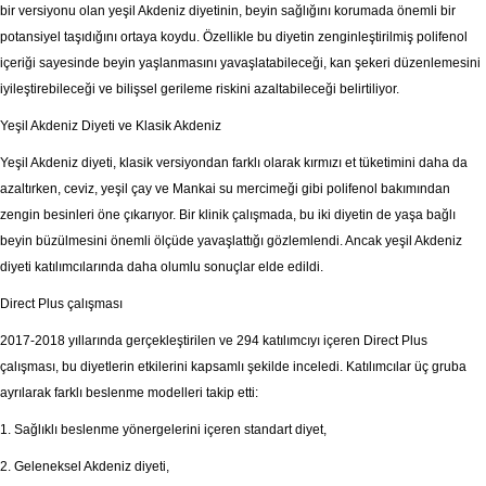
bir versiyonu olan yeşil Akdeniz diyetinin, beyin sağlığını korumada önemli bir
potansiyel taşıdığını ortaya koydu. Özellikle bu diyetin zenginleştirilmiş polifenol
içeriği sayesinde beyin yaşlanmasını yavaşlatabileceği, kan şekeri düzenlemesini
iyileştirebileceği ve bilişsel gerileme riskini azaltabileceği belirtiliyor.
Yeşil Akdeniz Diyeti ve Klasik Akdeniz
Yeşil Akdeniz diyeti, klasik versiyondan farklı olarak kırmızı et tüketimini daha da
azaltırken, ceviz, yeşil çay ve Mankai su mercimeği gibi polifenol bakımından
zengin besinleri öne çıkarıyor. Bir klinik çalışmada, bu iki diyetin de yaşa bağlı
beyin büzülmesini önemli ölçüde yavaşlattığı gözlemlendi. Ancak yeşil Akdeniz
diyeti katılımcılarında daha olumlu sonuçlar elde edildi.
Direct Plus çalışması
2017-2018 yıllarında gerçekleştirilen ve 294 katılımcıyı içeren Direct Plus
çalışması, bu diyetlerin etkilerini kapsamlı şekilde inceledi. Katılımcılar üç gruba
ayrılarak farklı beslenme modelleri takip etti:
1. Sağlıklı beslenme yönergelerini içeren standart diyet,
2. Geleneksel Akdeniz diyeti,