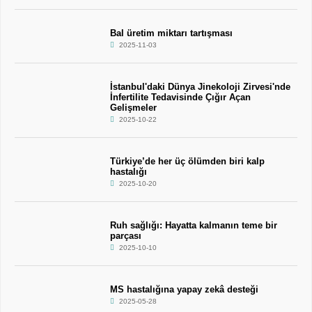
Bal üretim miktarı tartışması
2025-11-03
İstanbul'daki Dünya Jinekoloji Zirvesi'nde
İnfertilite Tedavisinde Çığır Açan
Gelişmeler
2025-10-22
Türkiye’de her üç ölümden biri kalp
hastalığı
2025-10-20
Ruh sağlığı: Hayatta kalmanın teme bir
parçası
2025-10-10
MS hastalığına yapay zekâ desteği
2025-05-28