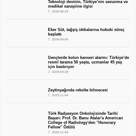
Teknoloji devinin, Türkiye’nin savunma ve
medikal sanayiine ilgisi
2026-06-24
Eker Süt, tağşiş iddialarına hukuki süreç
başlattı
2026-04-04
Gençlerde kolon kanseri alarmı: Türkiye’de
resmî tarama 50 yaşta, uzmanlar 45 yaş
için bastırıyor
2026-03-29
Zeytinyağında rekolte bilmecesi
2025-11-04
Türk Radyasyon Onkolojisinde Tarihi
Başarı: Prof. Dr. Banu Atalar'a American
College of Radiology'den "Honorary
Fellow" Ödülü
2025-11-04