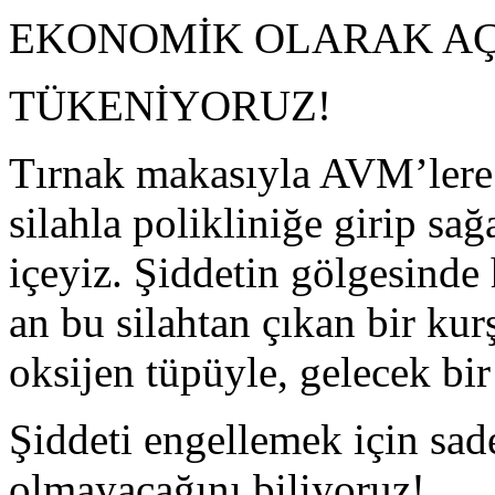
EKONOMİK OLARAK AÇL
TÜKENİYORUZ!
Tırnak makasıyla AVM’lere 
silahla polikliniğe girip sağa
içeyiz. Şiddetin gölgesinde
an bu silahtan çıkan bir kur
oksijen tüpüyle, gelecek bir
Şiddeti engellemek için sad
olmayacağını biliyoruz!