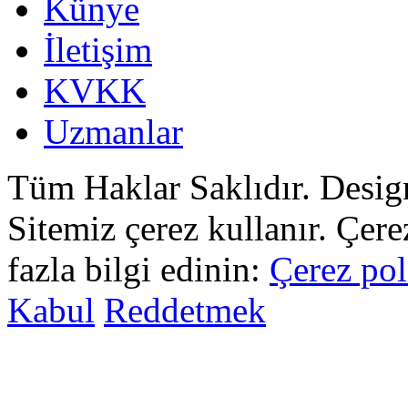
Künye
İletişim
KVKK
Uzmanlar
Tüm Haklar Saklıdır. Desi
Sitemiz çerez kullanır. Çer
fazla bilgi edinin:
Çerez pol
Kabul
Reddetmek
sohbet
islami
sohbetler
omegle
tv