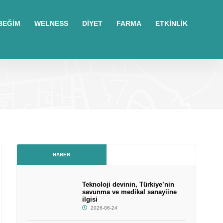
BEĞİM
WELNESS
DİYET
FARMA
ETKİNLİK
HABER
Teknoloji devinin, Türkiye’nin
savunma ve medikal sanayiine
ilgisi
2026-06-24