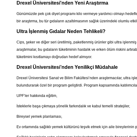
Drexel Üniversitesi'nden Yeni Araştırma
Günümüzde pek çok diyet programı kilo vermeye yardımcı olmayı hedefler
bir araştırma, bu tür gıdaların azaltılmasının sağlık üzerindeki olumlu etki
Ultra İşlenmiş Gıdalar Neden Tehlikeli?
Cips, şeker ve diğer seri üretilmiş, paketlenmiş ürünler gibi ultra işlenmiş
araştırmalar, bu gıdaların tüketiminin hastalık ve erken ölüm riskini art
tüketimini kısıtlamayı doğrudan hedef almıyor.
Drexel Üniversitesi’nden Yenilikçi Müdahale
Drexel Üniversitesi Sanat ve Bilim Fakültesi’nden araştırmacılar, ultra i
bulundurarak özel bir program geliştirdi. Program kapsamında katılımcıla
UPF’ler hakkında eğitim,
İsteklerle başa çıkmaya yönelik farkındalık ve kabul temelli stratejiler,
Bireysel yemek planlaması,
Ev ortamında sağlıklı yemek kültürünü teşvik etmek için aile bireylerinin