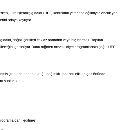
ken, ultra işlenmiş gıdalar (UPF) konusuna yeterince eğilmiyor. Ancak yeni
lerini ortaya koyuyor.
 gıdalar, doğal içerikleri çok az barındırır veya hiç içermez. Yapılan
ırabileceğini gösteriyor. Buna rağmen mevcut diyet programlarının çoğu, UPF
şlenmiş gıdaların neden olduğu bağımlılık benzeri etkileri göz önünde
ra şunlar sunuldu:
 programa dahil edilmesi,