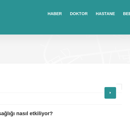
sohbet
islami
sohbetler
HABER
DOKTOR
HASTANE
BE
omegle
tv
türk
sohbet
islami
sohbet
elektronik
sigara
baskılı
poşet
baskılı
poşet
cinsel
sohbet
ağlığı nasıl etkiliyor?