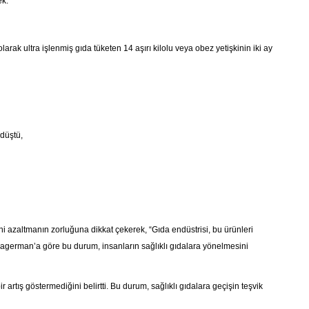
ek.
ak ultra işlenmiş gıda tüketen 14 aşırı kilolu veya obez yetişkinin iki ay
düştü,
i azaltmanın zorluğuna dikkat çekerek, “Gıda endüstrisi, bu ürünleri
di. Hagerman’a göre bu durum, insanların sağlıklı gıdalara yönelmesini
 artış göstermediğini belirtti. Bu durum, sağlıklı gıdalara geçişin teşvik