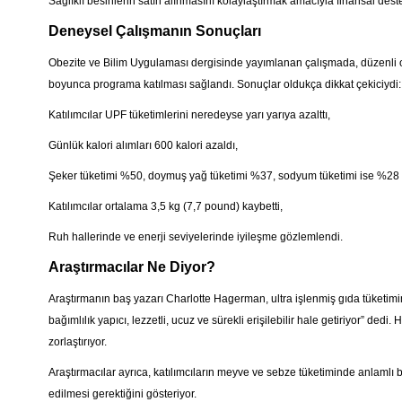
Sağlıklı besinlerin satın alınmasını kolaylaştırmak amacıyla finansal dest
Deneysel Çalışmanın Sonuçları
Obezite ve Bilim Uygulaması dergisinde yayımlanan çalışmada, düzenli olar
boyunca programa katılması sağlandı. Sonuçlar oldukça dikkat çekiciydi:
Katılımcılar UPF tüketimlerini neredeyse yarı yarıya azalttı,
Günlük kalori alımları 600 kalori azaldı,
Şeker tüketimi %50, doymuş yağ tüketimi %37, sodyum tüketimi ise %28 
Katılımcılar ortalama 3,5 kg (7,7 pound) kaybetti,
Ruh hallerinde ve enerji seviyelerinde iyileşme gözlemlendi.
Araştırmacılar Ne Diyor?
Araştırmanın baş yazarı Charlotte Hagerman, ultra işlenmiş gıda tüketimin
bağımlılık yapıcı, lezzetli, ucuz ve sürekli erişilebilir hale getiriyor” de
zorlaştırıyor.
Araştırmacılar ayrıca, katılımcıların meyve ve sebze tüketiminde anlamlı bir
edilmesi gerektiğini gösteriyor.