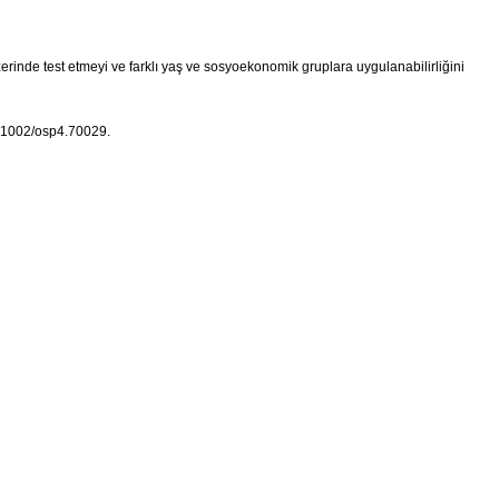
rinde test etmeyi ve farklı yaş ve sosyoekonomik gruplara uygulanabilirliğini
10.1002/osp4.70029
.