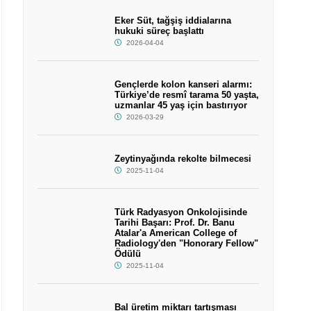
Eker Süt, tağşiş iddialarına
hukuki süreç başlattı
2026-04-04
Gençlerde kolon kanseri alarmı:
Türkiye’de resmî tarama 50 yaşta,
uzmanlar 45 yaş için bastırıyor
2026-03-29
Zeytinyağında rekolte bilmecesi
2025-11-04
Türk Radyasyon Onkolojisinde
Tarihi Başarı: Prof. Dr. Banu
Atalar'a American College of
Radiology'den "Honorary Fellow"
Ödülü
2025-11-04
Bal üretim miktarı tartışması