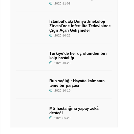
2025-11-03
İstanbul'daki Dünya Jinekoloji
Zirvesi'nde İnfertilite Tedavisinde
Çığır Açan Gelişmeler
2025-10-22
Türkiye’de her üç ölümden biri
kalp hastalığı
2025-10-20
Ruh sağlığı: Hayatta kalmanın
teme bir parçası
2025-10-10
MS hastalığına yapay zekâ
desteği
2025-05-28